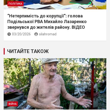
ПОЛІТИКА
“Нетерпимiсть до корупцiї”: голова
Подiльської РВА Михайло Лазаренко
звернувся до жителiв району. ВIДЕО
03/20/2026
silahromad
ЧИТАЙТЕ ТАКОЖ
ВІЙНА