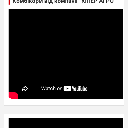
Комбікорм від компанії “КІПЕР АГРО”