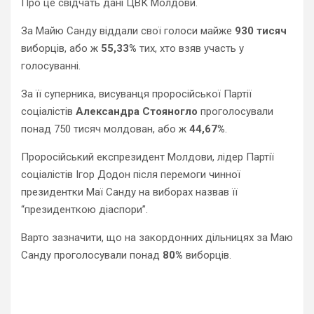
Про це свідчать дані ЦВК Молдови.
За Майю Санду віддали свої голоси майже
930 тисяч
виборців, або ж
55,33%
тих, хто взяв участь у
голосуванні.
За її суперника, висуванця проросійської Партії
соціалістів
Александра Стояногло
проголосували
понад 750 тисяч молдован, або ж
44,67%
.
Проросійський експрезидент Молдови, лідер Партії
соціалістів Ігор Додон після перемоги чинної
президентки Маї Санду на виборах назвав її
“президенткою діаспори”.
Варто зазначити, що на закордонних дільницях за Маю
Санду проголосували понад
80%
виборців.