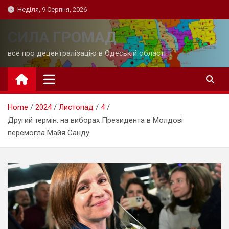
Skip
Неділя, 9 Серпня, 2026
to
content
СИЛА ГРОМАД
все про децентралізацію в Одеській області
Home
2024
Листопад
4
Другий термін: на виборах Президента в Молдові
перемогла Майя Санду