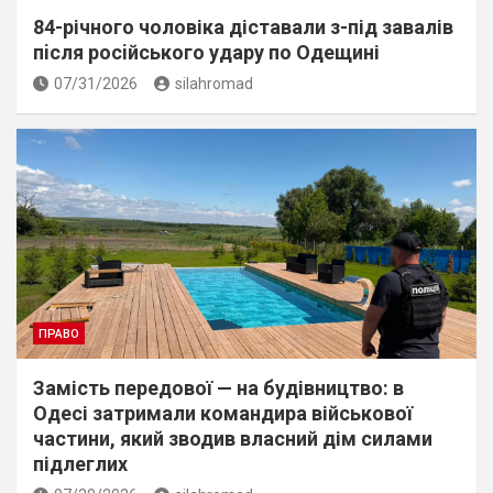
84-річного чоловіка діставали з-під завалів
пiсля росiйського удару по Одещині
07/31/2026
silahromad
ПРАВО
Замість передової — на будівництво: в
Одесі затримали командира військової
частини, який зводив власний дім силами
підлеглих