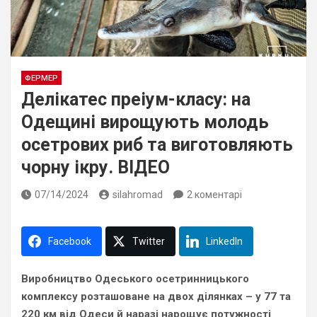
ФЕРМЕР
Делікатес преіум-класу: на
Одещині вирощують молодь
осетрових риб та виготовляють
чорну ікру. ВІДЕО
07/14/2024
silahromad
2 коментарі
Facebook
Twitter
LinkedIn
Виробництво Одеського осетринницького
комплексу розташоване на двох ділянках – у 77 та
220 км від Одеси й наразі нарощує потужності