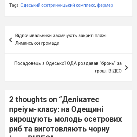
Tags:
Одеський осетринницький комплекс
,
фермер
Навігація
Відпочивальники засмічують закриті пляжі
записів
Лиманської громади
Посадовець з Одеської ОДА роздавав “бронь” за
гроші. ВІДЕО
2 thoughts on “
Делікатес
преіум-класу: на Одещині
вирощують молодь осетрових
риб та виготовляють чорну