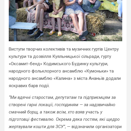
Виступи творчих колективів та музичних гуртів Центру
культури та дозвілля Куяльницької сільради, гурту
«Оксамит-бенд» Кодимського Будинку культури,
народного фольклорного ансамблю «Кумоньки» та
народного ансамблю «Калина» з міста Ананьїв додали
яскравих барв події.
“Ми вдячні старостам, депутатам та підприємцям за
створені гарні локації, господиням — за надзвичайно
смачний борщ, а також всім, хто взяв участь у
підготовці фестивалю. Окрема дяка гостям, які щедро
жертвували кошти для ЗСУ”
, — відзначили організатори