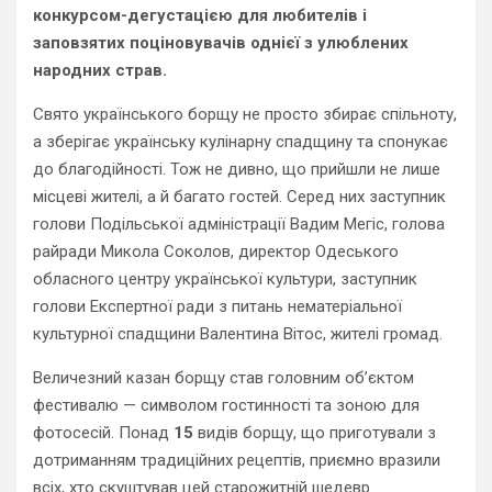
конкурсом-дегустацією для любителів і
заповзятих поціновувачів однієї з улюблених
народних страв.
Свято українського борщу не просто збирає спільноту,
а зберігає українську кулінарну спадщину та спонукає
до благодійності. Тож не дивно, що прийшли не лише
місцеві жителі, а й багато гостей. Серед них заступник
голови Подільської адміністрації Вадим Мегіс, голова
райради Микола Соколов, директор Одеського
обласного центру української культури, заступник
голови Експертної ради з питань нематеріальної
культурної спадщини Валентина Вітос, жителі громад.
Величезний казан борщу став головним об’єктом
фестивалю — символом гостинності та зоною для
фотосесій. Понад
15
видів борщу, що приготували з
дотриманням традиційних рецептів, приємно вразили
всіх, хто скуштував цей старожитній шедевр