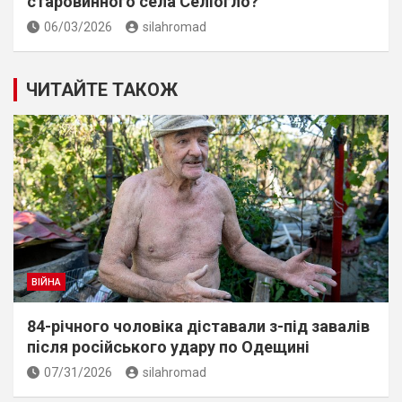
старовинного села Селіогло?
06/03/2026
silahromad
ЧИТАЙТЕ ТАКОЖ
ВІЙНА
84-річного чоловіка діставали з-під завалів
пiсля росiйського удару по Одещині
07/31/2026
silahromad