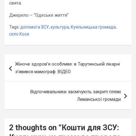
свята.
Джерело – “Одеське життя”
Tags:
допомога ЗСУ
,
культура
,
Куяльницька громада
,
село Коси
Навігація
Жіноче здоров’я особливе: в Тарутинській лікарні
записів
з’явився мамограф. ВІДЕО
Відпочивальники засмічують закриті пляжі
Лиманської громади
2 thoughts on “
Кошти для ЗСУ: