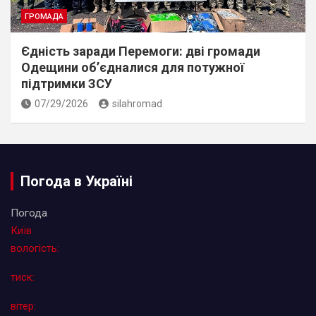
ГРОМАДА
Єдність заради Перемоги: дві громади
Одещини об’єдналися для потужної
підтримки ЗСУ
07/29/2026
silahromad
Погода в Україні
Погода
Київ
вологість:
тиск:
вітер: