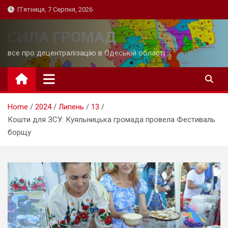
Skip
П’ятниця, 7 Серпня, 2026
to
content
СИЛА ГРОМАД
все про децентралізацію в Одеській області
Home
2024
Липень
13
Кошти для ЗСУ: Куяльницька громада провела Фестиваль
борщу