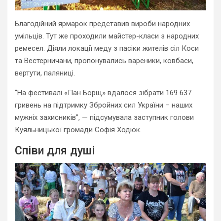
Благодійний ярмарок представив вироби народних
умільців. Тут же проходили майстер-класи з народних
ремесел. Діяли локації меду з пасіки жителів сіл Коси
та Вестерничани, пропонувались вареники, ковбаси,
вертути, паляниці.
“На фестивалі «Пан Борщ» вдалося зібрати 169 637
гривень на підтримку Збройних сил України – наших
мужніх захисників”, — підсумувала заступник голови
Куяльницької громади Софія Ходюк.
Співи для душі