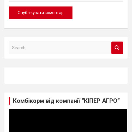
S
e
a
r
c
h
Комбікорм від компанії “КІПЕР АГРО”