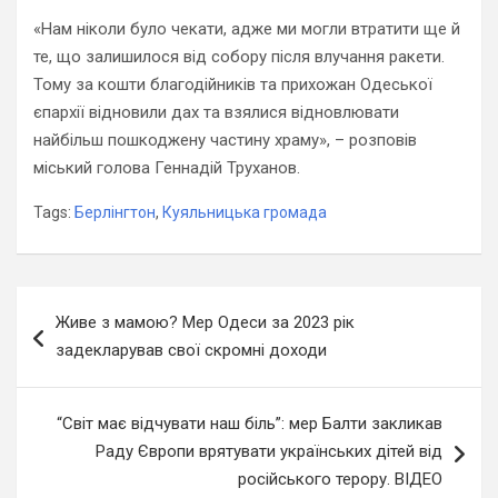
«Нам ніколи було чекати, адже ми могли втратити ще й
те, що залишилося від собору після влучання ракети.
Тому за кошти благодійників та прихожан Одеської
єпархії відновили дах та взялися відновлювати
найбільш пошкоджену частину храму», – розповів
міський голова Геннадій Труханов.
Tags:
Берлінгтон
,
Куяльницька громада
Навігація
Живе з мамою? Мер Одеси за 2023 рік
записів
задекларував свої скромні доходи
“Світ має відчувати наш біль”: мер Балти закликав
Раду Європи врятувати українських дітей від
російського терору. ВІДЕО