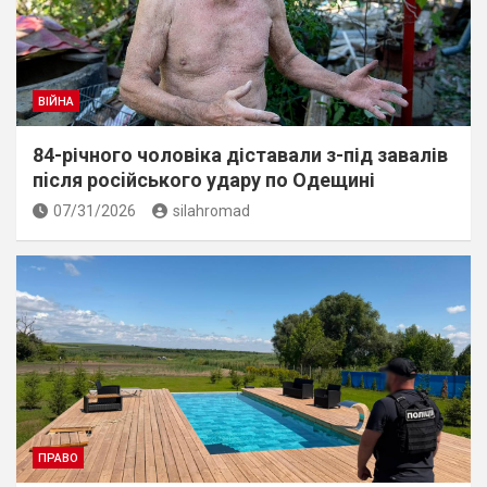
ВІЙНА
84-річного чоловіка діставали з-під завалів
пiсля росiйського удару по Одещині
07/31/2026
silahromad
ПРАВО