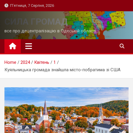
Skip
П’ятниця, 7 Серпня, 2026
to
content
СИЛА ГРОМАД
все про децентралізацію в Одеській області
Home
2024
Квітень
1
Куяльницька громада знайшла місто-побратима зі США