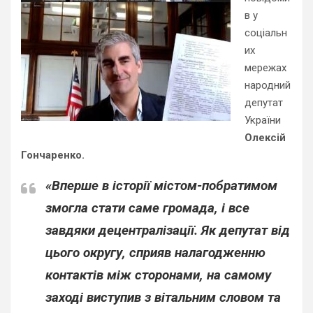
в у
соціальн
их
мережах
народний
депутат
України
Олексій
Гончаренко.
«Вперше в історії містом-побратимом
змогла стати саме громада, і все
завдяки децентралізації. Як депутат від
цього округу, сприяв налагодженню
контактів між сторонами, на самому
заході виступив з вітальним словом та