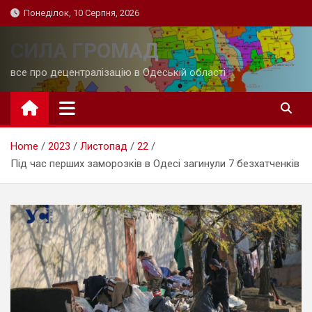
Skip
Понеділок, 10 Серпня, 2026
to
content
СИЛА ГРОМАД
все про децентралізацію в Одеській області
Home
2023
Листопад
22
Під час перших заморозків в Одесі загинули 7 безхатченків