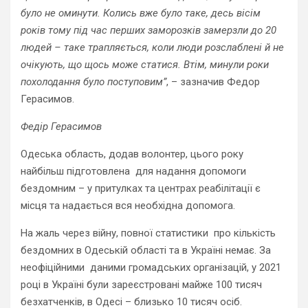
було не оминути. Колись вже було таке, десь вісім
років тому під час перших заморозків замерзли до 20
людей – таке трапляється, коли люди розслаблені й не
очікують, що щось може статися. Втім, минули роки
похолодання було поступовим”
, – зазначив Федор
Герасимов.
Федір Герасимов
Одеська область, додав волонтер, цього року
найбільш підготовлена для надання допомоги
бездомним – у притулках та центрах реабілітації є
місця та надається вся необхідна допомога.
На жаль через війну, повної статистики про кількість
бездомних в Одеській області та в Україні немає. За
неофіційними даними громадських організацій, у 2021
році в Україні були зареєстровані майже 100 тисяч
безхатченків, в Одесі – близько 10 тисяч осіб.