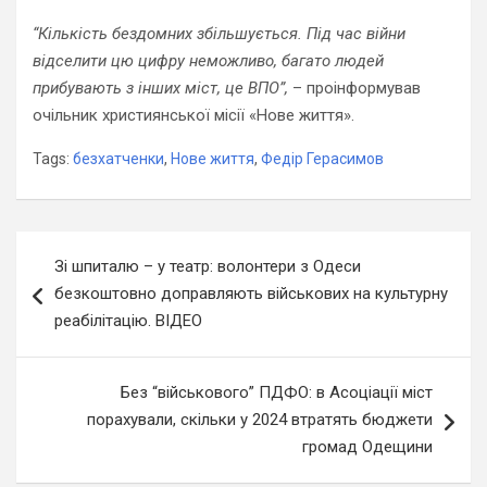
“Кількість бездомних збільшується. Під час війни
відселити цю цифру неможливо, багато людей
прибувають з інших міст, це ВПО”,
– проінформував
очільник християнської місії «Нове життя».
Tags:
безхатченки
,
Нове життя
,
Федір Герасимов
Навігація
Зі шпиталю – у театр: волонтери з Одеси
записів
безкоштовно доправляють військових на культурну
реабілітацію. ВІДЕО
Без “військового” ПДФО: в Асоціації міст
порахували, скільки у 2024 втратять бюджети
громад Одещини