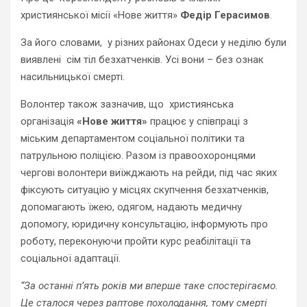
християнської місії «Нове життя»
Федір Герасимов
.
За його словами, у різних районах Одеси у неділю були
виявлені сім тіл безхатченків. Усі вони – без ознак
насильницької смерті.
Волонтер також зазначив, що християнська
організація
«Нове життя»
працює у співпраці з
міським департаментом соціальної політики та
патрульною поліцією. Разом із правоохоронцями
чергові волонтери виїжджають на рейди, під час яких
фіксують ситуацію у місцях скупчення безхатченків,
допомагають їжею, одягом, надають медичну
допомогу, юридичну консультацію, інформують про
роботу, переконуючи пройти курс реабілітації та
соціальної адаптації.
“За останні п’ять років ми вперше таке спостерігаємо.
Це сталося через раптове похолодання, тому смерті