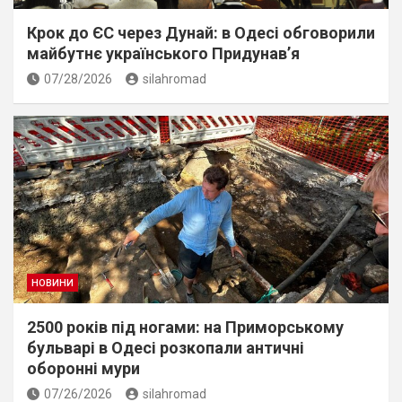
Крок до ЄС через Дунай: в Одесі обговорили
майбутнє українського Придунав’я
07/28/2026
silahromad
НОВИНИ
2500 років під ногами: на Приморському
бульварі в Одесі розкопали античні
оборонні мури
07/26/2026
silahromad