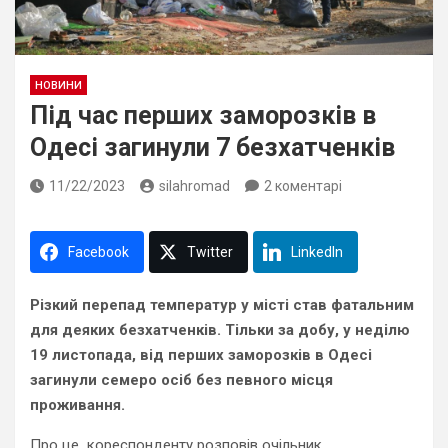
НОВИНИ
Під час перших заморозків в
Одесі загинули 7 безхатченків
11/22/2023
silahromad
2 коментарі
Facebook
Twitter
LinkedIn
Різкий перепад температур у місті став фатальним
для деяких безхатченків. Тільки за добу, у неділю
19 листопада, від перших заморозків в Одесі
загинули семеро осіб без певного місця
проживання.
Про це кореспонденту розповів очільник