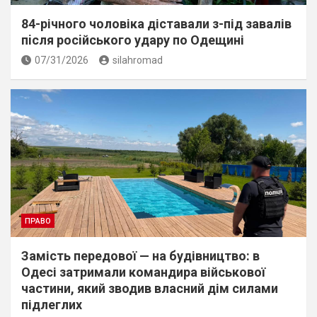
84-річного чоловіка діставали з-під завалів
пiсля росiйського удару по Одещині
07/31/2026
silahromad
ПРАВО
Замість передової — на будівництво: в
Одесі затримали командира військової
частини, який зводив власний дім силами
підлеглих