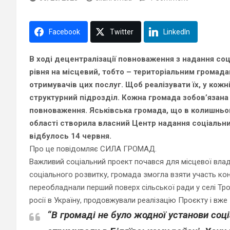
Facebook
Twitter
LinkedIn
В ході децентралізації повноваження з надання со
рівня на місцевий, тобто – територіальним громада
отримувачів цих послуг. Щоб реалізувати їх, у кож
структурний підрозділ. Кожна громада зобов’язана н
повноваження.
Яськівська громада, що в колишньом
області створила власний Центр надання соціальни
відбулось 14 червня.
Про це повідомляє СИЛА ГРОМАД.
Важливий соціальний проект почався для місцевої вла
соціального розвитку, громада змогла взяти участь конк
переобладнали перший поверх сільської ради у селі Т
росії в Україну, продовжували реалізацію Проєкту і вж
“
В громаді не було жодної установи соц