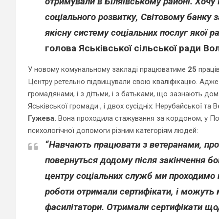
отримували в Біляївському районі. Хоч
соціального розвитку,
Світовому банку 
якісну систему соціальних послуг якої ра
голова Яськівської сільської ради
Вол
У новому комунальному закладі працюватиме
25
праців
Центру ретельно підвищували свою кваліфікацію. Адже
громадянами, і з дітьми, і з батьками, що зазнають до
Яськівської громади , і двох сусідніх: Нерубайської т
Гужева.
Вона проходила стажування за кордоном, у Пол
психологічної допомоги різним категоріям людей:
“Навчають працювати з ветеранами, пров
повернуться додому після закінчення бой
центру соціальних служб ми проходимо н
роботи отримали сертифікати, і можуть
фасилітатори. Отримали сертифікати що