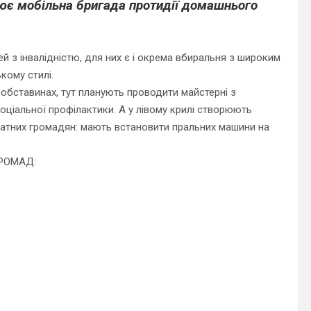
цює мобільна бригада протидії домашнього
 з інвалідністю, для них є і окрема вбиральня з широким
кому стилі.
 обставинах, тут планують проводити майстерні з
соціальної профілактики.
А
у
лівому крилі створюють
датних громадян: мають встановити пральних машини на
ГРОМАД: