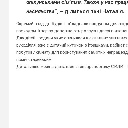
опікунськими сім’ями. Також у нас пра
насильства
“, – ділиться пані Наталія.
Окремий в’їзд до будівлі обладнали пандусом для людей
проходом. Інтер’єр доповнюють розсувні двері в японсь
Для дітей , родини яких опинилися в складних життєвих
рукоділля, вже є дитячий куточок з іграшками, кабінет 
побутову кімнату для користування самотніх непрацез
поміч стареньким.
Детальніше можна дізнатися зі спецрепортажу СИЛИ 