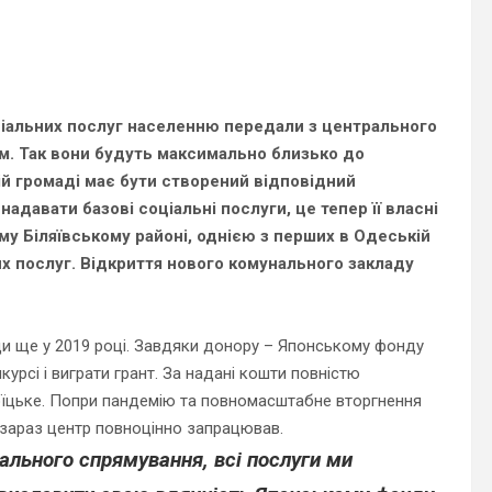
ціальних послуг населенню передали з центрального
м.
Так вони будуть максимально близько до
ній громаді має бути створений відповідний
адавати базові соціальні послуги, це тепер її власні
у Біляївському районі, однією з перших в Одеській
х послуг. Відкриття нового комунального закладу
ди ще у 2019 році. Завдяки донору – Японському фонду
урсі і виграти грант. За надані кошти повністю
роїцьке. Попри пандемію та повномасштабне вторгнення
е зараз центр повноцінно запрацював.
іального спрямування, всі послуги ми