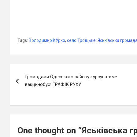
Tags:
Володимир КУрко
,
село Троїцьке
,
Яськівська громад
Навігація
Громадами Одеського району курсуватиме
записів
вакцинобус: ГРАФІК РУХУ
One thought on “
Яськівська г