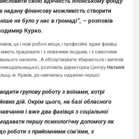
у висловити свою вдячність Японському фонду
за надану фінансову можливість створити
ніше не було у нас в громаді”, –
розповів
одимир Курко.
ників, це і нові робочі місця, і професійні: адже фахівці
 мають працювати і з лежачими людьми, і з самотніми
машнього насилля… А обслуговувати збираються і жителів
а Великодальницької, розповіла директорка Центру
Наталія
ьщі, м. Краків, де навчалась наданню першої
одити групову роботу з воїнами, котрі
ових дій. Окрім цього, на базі обласного
авчання і вже два фахівця з соціальної
 модавати першу психологічну допомогу як
до роботи з прийомними сім’ями, з