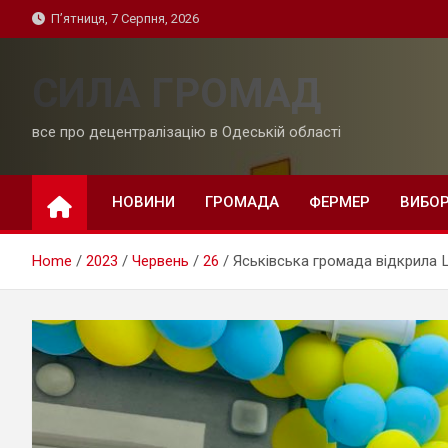
Skip
П’ятниця, 7 Серпня, 2026
to
content
СИЛА ГРОМАД
все про децентралізацію в Одеській області
НОВИНИ
ГРОМАДА
ФЕРМЕР
ВИБО
Home
2023
Червень
26
Яськівська громада відкрила 