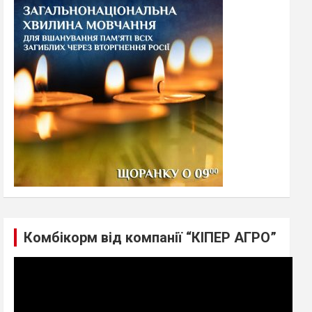
h
Комбікорм від компанії “КІПЕР АГРО”