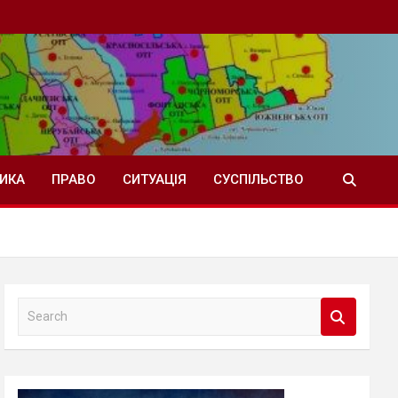
ТИКА
ПРАВО
СИТУАЦІЯ
СУСПІЛЬСТВО
S
e
a
r
c