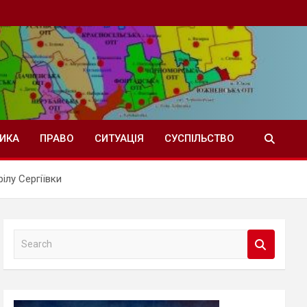
ТИКА
ПРАВО
СИТУАЦІЯ
СУСПІЛЬСТВО
ілу Сергіївки
S
e
a
r
c