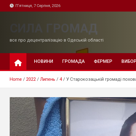
Skip
П’ятниця, 7 Серпня, 2026
to
content
СИЛА ГРОМАД
все про децентралізацію в Одеській області
НОВИНИ
ГРОМАДА
ФЕРМЕР
ВИБО
Home
2022
Липень
4
У Старокозацькій громаді похова