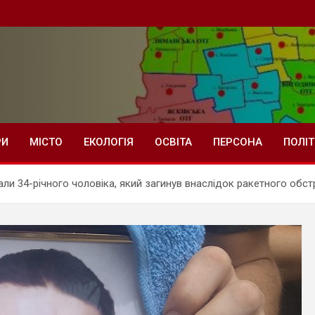
РИ
МІСТО
ЕКОЛОГІЯ
ОСВІТА
ПЕРСОНА
ПОЛІ
ли 34-річного чоловіка, який загинув внаслідок ракетного обстр