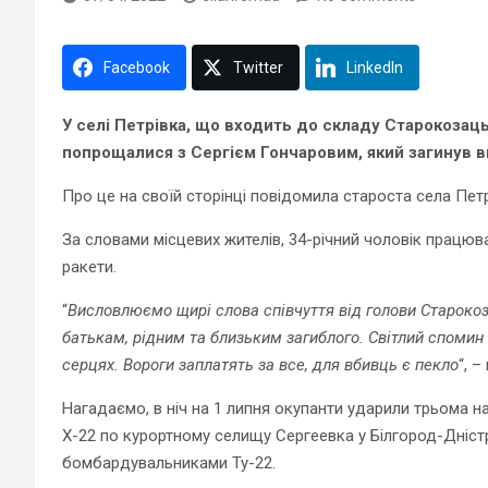
Facebook
Twitter
LinkedIn
У селі Петрівка, що входить до складу Старокозац
попрощалися з Сергієм Гончаровим, який загинув вн
Про це на своїй сторінці повідомила староста села Пет
За словами місцевих жителів, 34-річний чоловік працюв
ракети.
“
Висловлюємо щирі слова співчуття від голови Старокоза
батькам, рідним та близьким загиблого. Світлий спомин
серцях. Вороги заплатять за все, для вбивць є пекло
“, 
Нагадаємо, в ніч на 1 липня окупанти ударили трьома
Х-22 по курортному селищу Сергеевка у Білгород-Дніст
бомбардувальниками Ту-22.