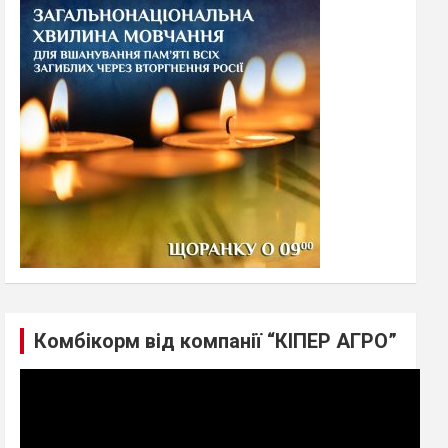
h
Комбікорм від компанії “КІПЕР АГРО”