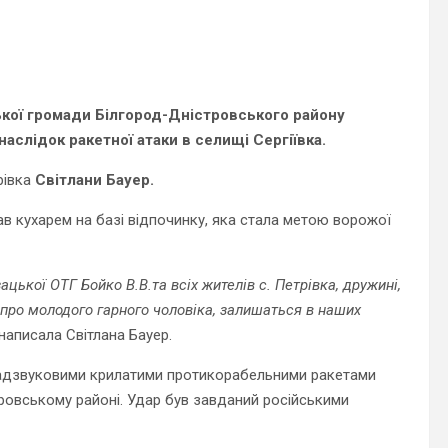
ької громади Білгород-Дністровського району
аслідок ракетної атаки в селищі Сергіївка.
рівка
Світлани Бауер.
ав кухарем на базі відпочинку, яка стала метою ворожої
цької ОТГ Бойко В.В.та всіх жителів с. Петрівка, дружині,
 про молодого гарного чоловіка, залишаться в наших
– написала Світлана Бауер.
 надзвуковими крилатими протикорабельними ракетами
ровському районі. Удар був завданий російськими