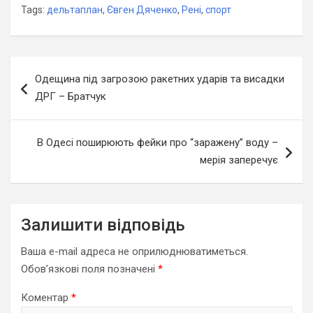
Tags:
дельтаплан
,
Євген Дяченко
,
Рені
,
спорт
Навігація
Одещина під загрозою ракетних ударів та висадки
записів
ДРГ – Братчук
В Одесі поширюють фейки про “заражену” воду –
мерія заперечує
Залишити відповідь
Ваша e-mail адреса не оприлюднюватиметься.
Обов’язкові поля позначені
*
Коментар
*