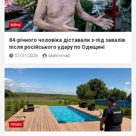
ВІЙНА
84-річного чоловіка діставали з-під завалів
пiсля росiйського удару по Одещині
07/31/2026
silahromad
ПРАВО