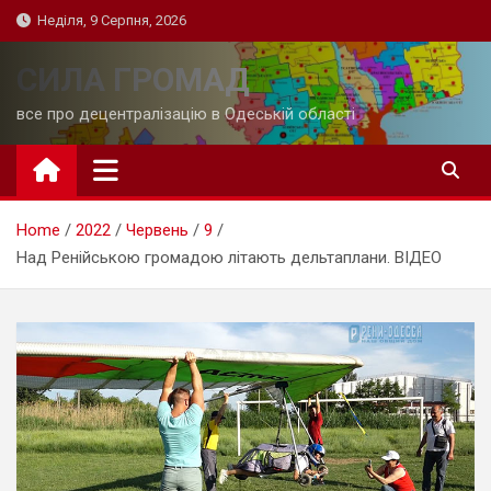
Skip
Неділя, 9 Серпня, 2026
to
content
СИЛА ГРОМАД
все про децентралізацію в Одеській області
Home
2022
Червень
9
Над Ренійською громадою літають дельтаплани. ВІДЕО