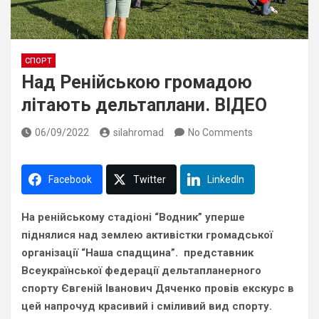
СПОРТ
Над Ренійською громадою
літають дельтаплани. ВІДЕО
06/09/2022
silahromad
No Comments
Facebook
Twitter
LinkedIn
На ренійському стадіоні “Водник” уперше
піднялися над землею активістки громадської
організації “Наша спадщина”. представник
Всеукраїнської федерації дельтапланерного
спорту Євгеній Іванович Дяченко провів екскурс в
цей напрочуд красивий і сміливий вид спорту.