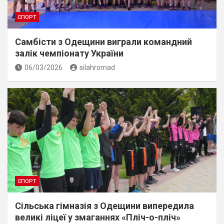
СПОРТ
Самбісти з Одещини виграли командний
залік чемпіонату України
06/03/2026
silahromad
СПОРТ
Сільська гімназія з Одещини випередила
великі ліцеї у змаганнях «Пліч-о-пліч»