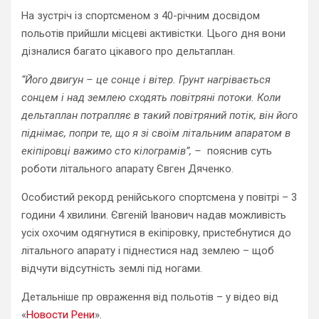
На зустріч із спортсменом з 40-річним досвідом
польотів прийшли місцеві активістки. Цього дня вони
дізналися багато цікавого про дельтаплан.
“Його двигун – це сонце і вітер. Грунт нагрівається
сонцем і над землею сходять повітряні потоки. Коли
дельтаплан потрапляє в такий повітряний потік, він його
піднімає, попри те, що я зі своїм літальним апаратом в
екіпіровці важимо сто кілограмів”, –
пояснив суть
роботи літального апарату Євген Дяченко.
Особистий рекорд ренійського спортсмена у повітрі – 3
години 4 хвилини. Євгеній Іванович надав можливість
усіх охочим одягнутися в екіпіровку, пристебнутися до
літального апарату і піднестися над землею – щоб
відчути відсутність землі під ногами.
Детальніше пр овраження від польотів – у відео від
«
Новости Рени
».