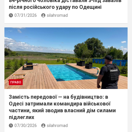
84-річного чоловіка діставали з-під завалів
пiсля росiйського удару по Одещині
07/31/2026
silahromad
ПРАВО
Замість передової — на будівництво: в
Одесі затримали командира військової
частини, який зводив власний дім силами
підлеглих
07/30/2026
silahromad