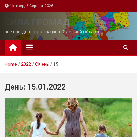
Skip
Четвер, 6 Серпня, 2026
to
content
СИЛА ГРОМАД
все про децентралізацію в Одеській області
Home
2022
Січень
15
День:
15.01.2022