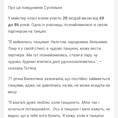
Про це повідомляє Суспільне.
У майстер-класі взяли участь
20
людей віком від
60
до 86
років. Одна із учасниць познайомилася зі своїм
партнером на танцях.
“Я займалась танцями: балетом, народними, бальними.
Тому я у своїй стихії, я чудово танцюю, можу вести
партнера. Ми тут познайомились, стали в пару, ну
чудово, будемо вчитися далі удосконалюватись
“, —
сказала Тетяна.
71-річна Валентина зазначила, що постійно займається
танцями, адже, не дивлячись на вік, не може всидіти на
місці.
“
Я взагалі дуже люблю, коли танцюють. Мені так і
хочеться потанцювати… Ось я танцюю і мені кажуть, не
видно, що в тебе нога болить. Я кажу, коли я танцюю