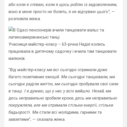
або коли я співаю, коли я щось роблю із задоволенням,
воно в мене просто не болить, я не відчуваю цього”,
—
розповіла жінка.
Учасниця майстер-класу – 63-річна Надія колись
працювала в дитячому садочку і вчила там танцювати
малюків.
“
Від майстер-класу ми всі сьогодні отримали дуже
багато позитивних емоцій. Ми сьогодні танцювали, ми
сьогодні раділи життю, ми сьогодні пробували свої сили
в танці. І я думаю, що у нас у всіх вийшло. Нехай, ми
десь неправильно зробили кроки, десь ми неправильно
покружляли, але ми отримали стільки енергії, стільки
бадьорості. Ми стали всі молодими, гарними та
завзятими
“, — сказала жінка.