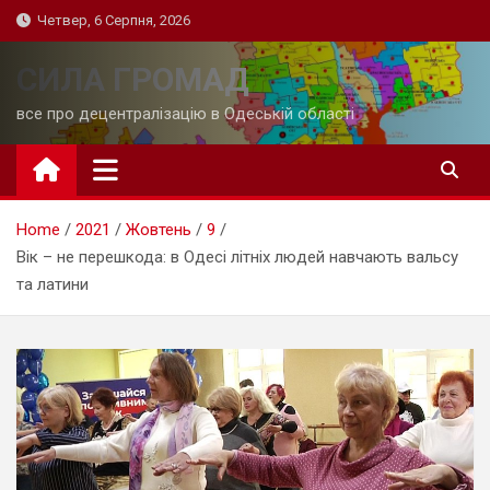
Skip
Четвер, 6 Серпня, 2026
to
content
СИЛА ГРОМАД
все про децентралізацію в Одеській області
Home
2021
Жовтень
9
Вік – не перешкода: в Одесі літніх людей навчають вальсу
та латини