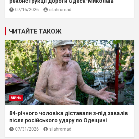
реконструкції дороги Одеса-Миколаїв
07/16/2026
silahromad
ЧИТАЙТЕ ТАКОЖ
ВІЙНА
84-річного чоловіка діставали з-під завалів
пiсля росiйського удару по Одещині
07/31/2026
silahromad