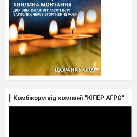
h
Комбікорм від компанії “КІПЕР АГРО”