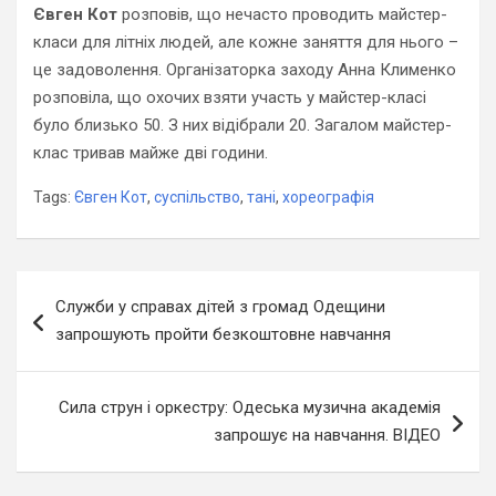
Євген Кот
розповів, що нечасто проводить майстер-
класи для літніх людей, але кожне заняття для нього –
це задоволення. Організаторка заходу Анна Клименко
розповіла, що охочих взяти участь у майстер-класі
було близько 50. З них відібрали 20. Загалом майстер-
клас тривав майже дві години.
Tags:
Євген Кот
,
суспільство
,
тані
,
хореографія
Навігація
Служби у справах дітей з громад Одещини
записів
запрошують пройти безкоштовне навчання
Сила струн і оркестру: Одеська музична академія
запрошує на навчання. ВІДЕО