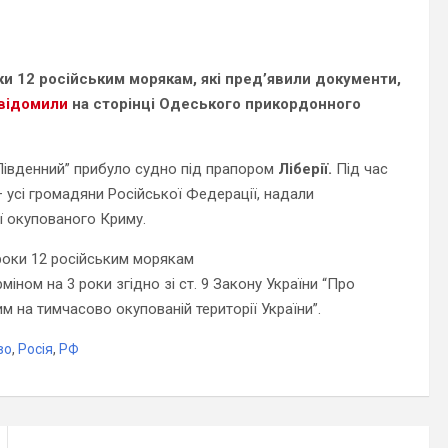
ки 12 російським морякам, які пред’явили документи,
відомили
на сторінці Одеського прикордонного
Південний” прибуло судно під прапором
Ліберії.
Під час
 усі громадяни Російської Федерації, надали
ї окупованого Криму.
рміном на 3 роки згідно
зі ст. 9 Закону
України “Про
 на тимчасово окупованій території України”.
во
,
Росія
,
РФ