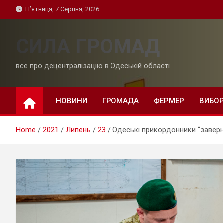
Skip
П’ятниця, 7 Серпня, 2026
to
content
СИЛА ГРОМАД
все про децентралізацію в Одеській області
НОВИНИ
ГРОМАДА
ФЕРМЕР
ВИБО
Home
2021
Липень
23
Одеські прикордонники “заверну