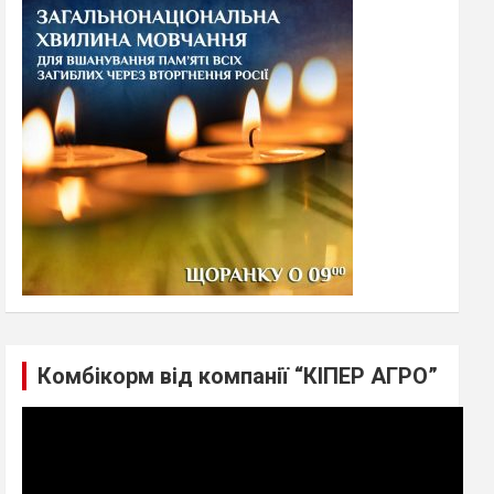
h
Комбікорм від компанії “КІПЕР АГРО”