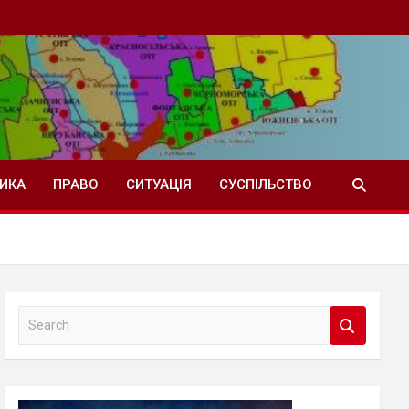
ТИКА
ПРАВО
СИТУАЦІЯ
СУСПІЛЬСТВО
S
e
a
r
c