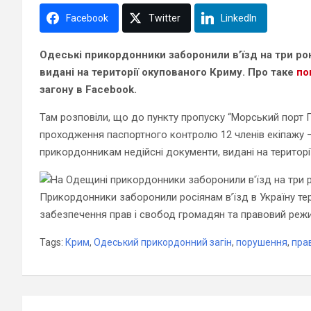
Facebook
Twitter
LinkedIn
Одеські прикордонники заборонили в’їзд на три ро
видані на території окупованого Криму. Про таке
по
загону в Facebook.
Там розповіли, що до пункту пропуску “Морський порт 
проходження паспортного контролю 12 членів екіпажу –
прикордонникам недійсні документи, видані на територі
Прикордонники заборонили росіянам в’їзд в Україну те
забезпечення прав і свобод громадян та правовий режим
Tags:
Крим
,
Одеський прикордонний загін
,
порушення
,
пра
Навігація