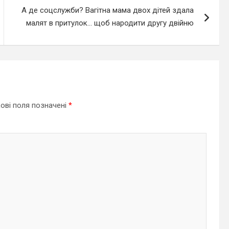
А де соцслужби? Вагітна мама двох дітей здала
малят в притулок… щоб народити другу двійню
ові поля позначені
*