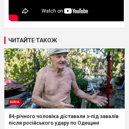
ЧИТАЙТЕ ТАКОЖ
ВІЙНА
84-річного чоловіка діставали з-під завалів
пiсля росiйського удару по Одещині