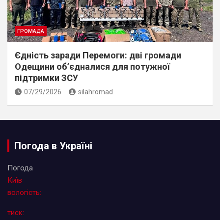
ГРОМАДА
Єдність заради Перемоги: дві громади
Одещини об’єдналися для потужної
підтримки ЗСУ
07/29/2026
silahromad
Погода в Україні
Погода
Київ
вологість:
тиск: