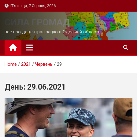
Skip
П’ятниця, 7 Серпня, 2026
to
content
СИЛА ГРОМАД
все про децентралізацію в Одеській області
Home
2021
Червень
29
День:
29.06.2021