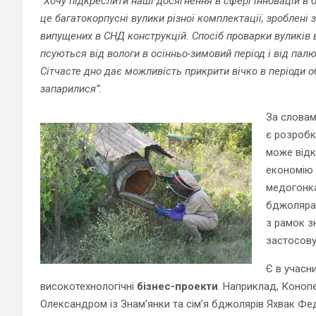
“
Хочу підкреслити наші досягнення в сфері інновацій в 
це багатокорпусні вулики різної комплектації, зроблені з
випущених в СНД конструкцій. Спосіб проварки вуликів в л
псуються від вологи в осінньо-зимовий період і від палю
Сітчасте дно дає можливість прикрити вічко в періоди об
запарилися”.
За словам
є розробк
може від
економію 
медогонка
бджолярам
з рамок з
застосову
Є в учасни
високотехнологічні
бізнес-проекти
. Наприклад, Коноп
Олександром із Знам’янки та сім’я бджолярів Яхвак Фе