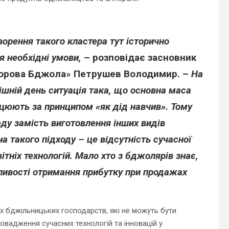
ворення такого кластера тут історично
я необхідні умови,
– розповідає засновник
орова Бджола»
Петрушев Володимир.
–
На
ішній день ситуація така, що основна маса
ацюють за принципом «як дід навчив». Тому
еду замість виготовлення інших видів
 такого підходу – це відсутність сучасної
тніх технологій. Мало хто з бджолярів знає,
ливості отримання прибутку при продажах
х бджільницьких господарств, які не можуть бути
вадження сучасних технологій та інновацій у