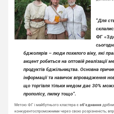
“
Для ст
склалис
ФГ «Зд
сьогодн
бджолярів – люди похилого віку, які пр
акцент робиться на оптовій реалізації м
продуктів бджільництва. Основна причина
інформації та навичок впровадження нові
що торгівля тільки медом дає 30% мож
прополісу, пилку тощо”.
Метою ФГ і майбутнього кластера є
об’єднання
дрібни
конкурентоспроможними через свою розрізненість; впро