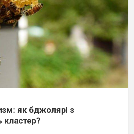
ризм: як бджолярі з
 кластер?