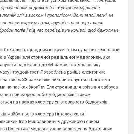
бджільництві
, – ділиться успіхом засновник.
– По-перше,
 урахуванням недоліків (і з їх усуненням) раніше
ляній олії з воском і прополісом. Вони теплі, легкі, не
чої спеки жарким літом, зручні в транспортуванні.
робок полів і під час переїздів на кочівлі, щоб бджоли не
и бджоляра, ще одним інструментом сучасних технологій
а в Україні
електричної радіальної медогонки,
яка
качувати одночасно до
64
рамок, що дає велику
часу і трудовитрат. Розроблена раніше електрична
 на такі ж
32
рамки вже використовується багатьма
и на пасіках України.
Електроніж
для зрізання забруса
начно прискорює роботу бджолярів і також
ється на пасіках кластеру співтовариств бджолярів.
ків майбутнього кластера і інтелектуальні
ельський Ігор Миколайович з дружиною і сином
дір і Валентина модернізували розведення бджолиних