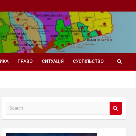
ТИКА
ПРАВО
СИТУАЦІЯ
СУСПІЛЬСТВО
S
e
a
r
c