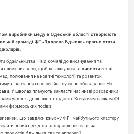
лом виробники меду в Одеській області створюють
івській громаді ФГ «Здорова Бджола» прагне стати
джолярів.
луги бджільництва – від кочівлі до викачування та
ія племінних пасік, щоб легалізувати та
вивести з тіні
ад, полювання на новітні технології та розвиток
тимуть навчання і професійне сучасне обладнання. На
рави
. У
школах
планують закласти насіннєві розсадники
ерами уздовж доріг, шкіл, стадіонів. Кочуючим пасікам ФГ
ами фермерських посівів.
впевнені, що завдяки їхньому ФГ і майбутнього кластеру
знайти новий підхід до оздоровлення нації за
 продуктів бджільництва та апітерапії.