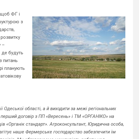
 щоб ФГ і
труктурою з
дарств,
 розвитку
у –
 де будуть
з питань
ярі планують
гатовікову
ї Одеської області, а й виходити за межі регіональних
 перший договір з ПП «Вересень» і ТМ «ОРГАНІКО» на
ців «Органік стандарт». Агроконсультант, Юридична особа,
агітує наше Фермерське господарство забезпечити їм