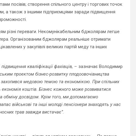
тами посівів; створення спільного центру і торгових точок
ми, а також з іншими підприємцями заради підвищення
проможності.
цям різні переваги. Некомунікабельним бджолярам легше
астера. Організованим бджолярам реальніше отримати
ікавлених у закупівлі великих партій меду та інших
 підвищення кваліфікації фахівців, –
зазначає Володимир
ським проектом бізнес-розвитку плодоовочівництва
то захопився медовою темою та економікою. При спільних
ь економія коштів. Бізнес кожного може розвиватися
а обміну досвідом. Крім того, ми допомагаємо
апас військові та інші молоді пенсіонери знаходять у нас
оносних трав завжди вистачає”.