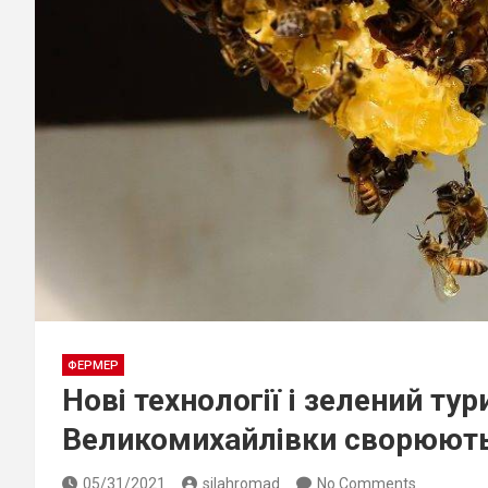
ФЕРМЕР
Нові технології і зелений ту
Великомихайлівки сворюють
05/31/2021
silahromad
No Comments