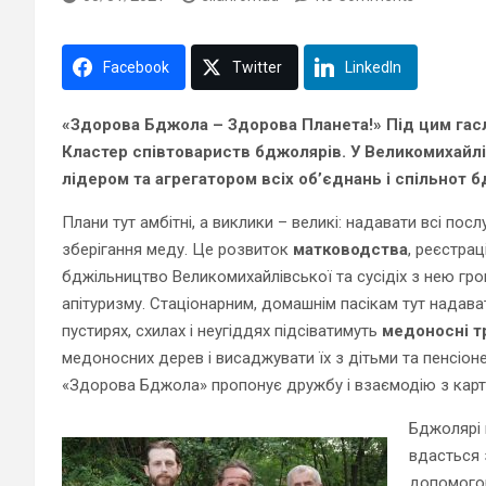
Facebook
Twitter
LinkedIn
«Здорова Бджола – Здорова Планета!» Під цим гас
Кластер співтовариств бджолярів. У Великомихайл
лідером та агрегатором всіх об’єднань і спільнот б
Плани тут амбітні, а виклики – великі: надавати всі пос
зберігання меду. Це розвиток
матководства
, реєстрац
бджільництво Великомихайлівської та сусідіх з нею гром
апітуризму. Стаціонарним, домашнім пасікам тут надава
пустирях, схилах і неугіддях підсіватимуть
медоносні т
медоносних дерев і висаджувати їх з дітьми та пенсіон
«Здорова Бджола» пропонує дружбу і взаємодію з карт
Бджолярі 
вдасться 
допомогою