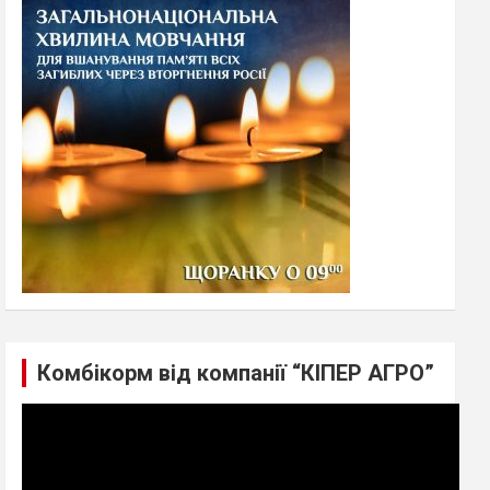
h
Комбікорм від компанії “КІПЕР АГРО”