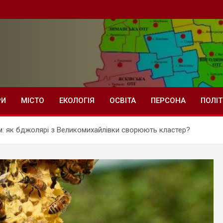
РИ
МІСТО
ЕКОЛОГІЯ
ОСВІТА
ПЕРСОНА
ПОЛІ
изм: як бджолярі з Великомихайлівки сворюють кластер?