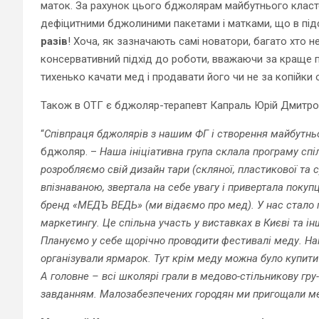
маток. За рахунок цього бджолярам майбутнього класте
дефіцитними бджолиними пакетами і матками, що в під
разів
! Хоча, як зазначають самі новатори, багато хто н
консервативний підхід до роботи, вважаючи за краще п
тихенько качати мед і продавати його чи не за копійки
Також в ОТГ є бджоляр-терапевт Капраль Юрій Дмитрови
“
Співпраця бджолярів з нашим ФГ і створення майбутньо
бджоляр. –
Наша ініціативна група склала програму спіл
розробляємо свій дизайн тари (скляної, пластикової та 
впізнаваною, звертала на себе увагу і привертала покуп
бренд «МЕДЪ ВЕДЬ» (ми відаємо про мед). У нас стало 
маркетингу. Це спільна участь у виставках в Києві та ін
Плануємо у себе щорічно проводити фестивалі меду. На
організували ярмарок. Тут крім меду можна було купити 
А головне – всі школярі грали в медово-стільникову гру
завданням. Малозабезпечених городян ми пригощали м