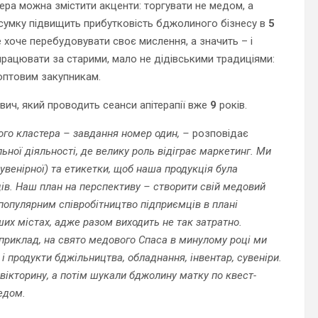
ра можна змістити акценти: торгувати не медом, а
сумку підвищить прибутковість бджолиного бізнесу в
5
е хоче перебудовувати своє мислення, а значить – і
рацювати за старими, мало не дідівськими традиціями:
 оптовим закупникам.
ч, який проводить сеанси апітерапії вже
9
років.
го кластера – завдання номер один, –
розповідає
ьної діяльності, де велику роль відіграє маркетинг. Ми
сувенірної) та етикетки, щоб наша продукція була
ців. Наш план на перспективу – створити свій медовий
популярним співробітництво підприємців в плані
ших містах, адже разом виходить не так затратно.
приклад, на свято медового Спаса в минулому році ми
і продукти бджільництва, обладнання, інвентар, сувеніри.
-вікторину, а потім шукали бджолину матку по квест-
едом.