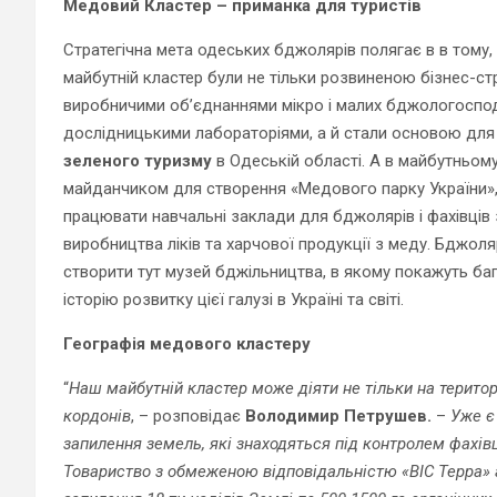
Медовий Кластер – приманка для туристів
Стратегічна мета одеських бджолярів полягає в в тому,
майбутній кластер були не тільки розвиненою бізнес-с
виробничими об’єднаннями мікро і малих бджологоспо
дослідницькими лабораторіями, а й стали основою для
зеленого туризму
в Одеській області. А в майбутньом
майданчиком для створення «Медового парку України»,
працювати навчальні заклади для бджолярів і фахівців 
виробництва ліків та харчової продукції з меду. Бджол
створити тут музей бджільництва, в якому покажуть ба
історію розвитку цієї галузі в Україні та світі.
Географія медового кластеру
“
Наш майбутній кластер може діяти не тільки на територі
кордонів
, – розповідає
Володимир Петрушев.
–
Уже є
запилення земель, які знаходяться під контролем фахів
Товариство з обмеженою відповідальністю «ВІС Терра» 