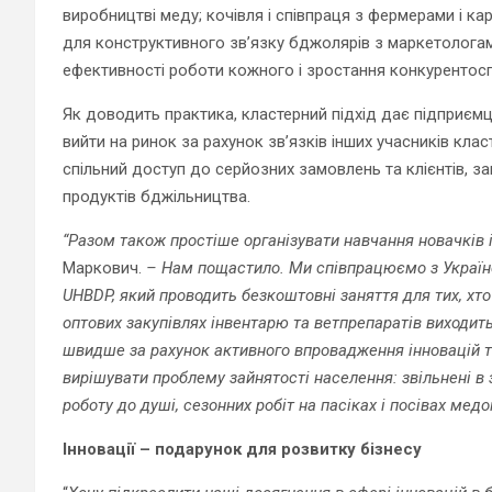
виробництві меду; кочівля і співпраця з фермерами і кар
для конструктивного зв’язку бджолярів з маркетолога
ефективності роботи кожного і зростання конкурентос
Як доводить практика, кластерний підхід дає підприєм
вийти на ринок за рахунок зв’язків інших учасників кл
спільний доступ до серйозних замовлень та клієнтів, зац
продуктів бджільництва.
“Разом також простіше організувати навчання новачків і
Маркович.
– Нам пощастило. Ми співпрацюємо з Україн
UHBDP, який проводить безкоштовні заняття для тих, х
оптових закупівлях інвентарю та ветпрепаратів виходит
швидше за рахунок активного впровадження інновацій т
вирішувати проблему зайнятості населення: звільнені в з
роботу до душі, сезонних робіт на пасіках і посівах мед
Інновації – подарунок для розвитку бізнесу