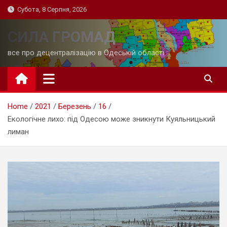
Skip
Субота, 8 Серпня, 2026
to
content
СИЛА ГРОМАД
все про децентралізацію в Одеській області
Home
2021
Березень
16
Екологічне лихо: під Одесою може зникнути Куяльницький
лиман