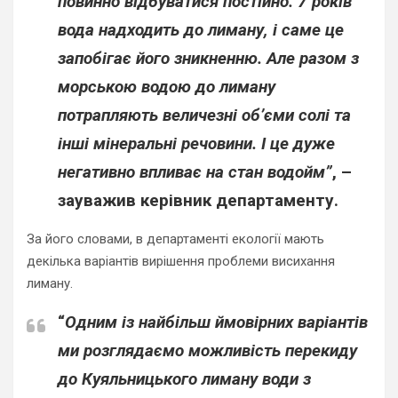
повинно відбуватися постійно. 7 років
вода надходить до лиману, і саме це
запобігає його зникненню. Але разом з
морською водою до лиману
потрапляють величезні об’єми солі та
інші мінеральні речовини. І це дуже
негативно впливає на стан водойм”
, –
зауважив керівник департаменту.
За його словами, в департаменті екології мають
декілька варіантів вирішення проблеми висихання
лиману.
“
Одним із найбільш ймовірних варіантів
ми розглядаємо можливість перекиду
до Куяльницького лиману води з