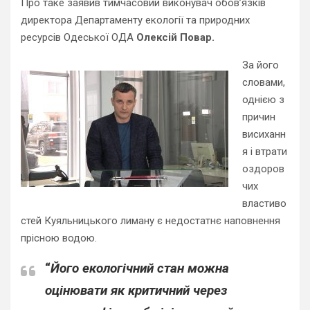
Про таке заявив тимчасовий виконувач обов’язків
директора Департаменту екології та природних
ресурсів Одеської ОДА
Олексій Повар.
За його
словами,
однією з
причин
висиханн
я і втрати
оздоров
чих
властиво
стей Куяльницького лиману є недостатнє наповнення
прісною водою.
“
Його екологічний стан можна
оцінювати як критичний через