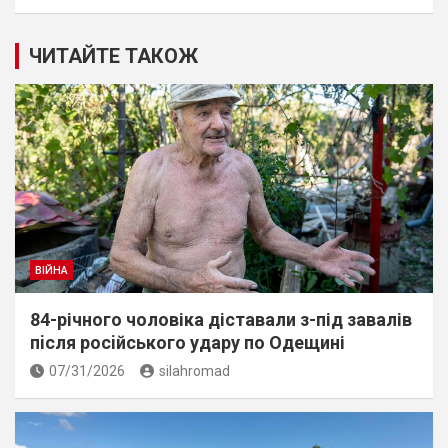
ЧИТАЙТЕ ТАКОЖ
ВІЙНА
84-річного чоловіка діставали з-під завалів
пiсля росiйського удару по Одещині
07/31/2026
silahromad