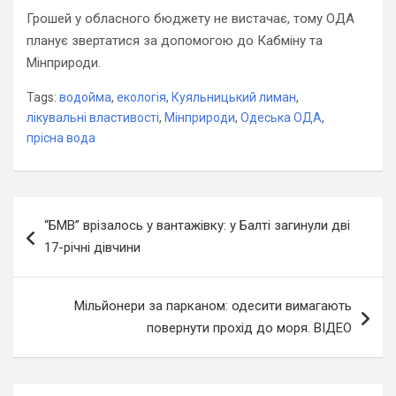
Грошей у обласного бюджету не вистачає, тому ОДА
планує звертатися за допомогою до Кабміну та
Мінприроди.
Tags:
водойма
,
екологія
,
Куяльницький лиман
,
лікувальні властивості
,
Мінприроди
,
Одеська ОДА
,
прісна вода
Навігація
“БМВ” врізалось у вантажівку: у Балті загинули дві
записів
17-річні дівчини
Мільйонери за парканом: одесити вимагають
повернути прохід до моря. ВІДЕО