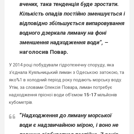
вчених, така тенденція буде зростати.
Кількість опадів постійно зменшується і
відповідно збільшується випаровування
водного дзеркала лиману на фоні
зменшення надходження води”,
–
наголосив Повар.
У 2014 році побудували гідротехнічну споруду, яка
з’єднала Куяльницький лиман з Одеською затокою, та
яко%1 в холодний період року подають морську воду.
Утім, за словами Олексія Повара, лиман потребує
надходження прісної води об’ємом
15-17
мільйонів
кубометрів.
“
Надходження до лиману морської
води є надзвичайною мірою, і воно не