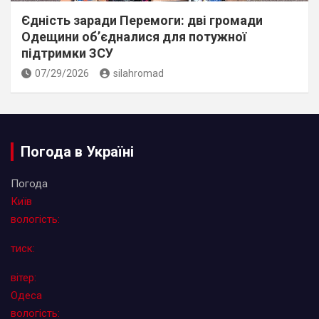
Єдність заради Перемоги: дві громади
Одещини об’єдналися для потужної
підтримки ЗСУ
07/29/2026
silahromad
Погода в Україні
Погода
Київ
вологість:
тиск:
вітер:
Одеса
вологість: