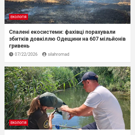
ЕКОЛОГІЯ
Спалені екосистеми: фахівці порахували
збитків довкіллю Одещини на 607 мільйонів
гривень
07/22/2026
silahromad
ЕКОЛОГІЯ