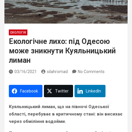
ЕКОЛОГІЯ
Екологічне лихо: під Одесою
може зникнути Куяльницький
лиман
03/16/2021
silahromad
No Comments
Facebook
Twitter
LinkedIn
Куяльницький лиман, що на півночі Одеської
області, перебуває в критичному стані: він висихає
через обміління водойми.