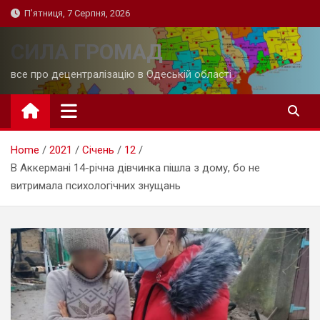
Skip
П’ятниця, 7 Серпня, 2026
to
content
СИЛА ГРОМАД
все про децентралізацію в Одеській області
Home
2021
Січень
12
В Аккермані 14-річна дівчинка пішла з дому, бо не
витримала психологічних знущань