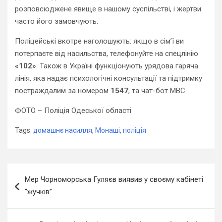
розповсюджене явище в нашому суспільстві, і жертви
часто його замовчують.
Поліцейські вкотре наголошують: якщо в сім’ї
ви
потерпаєте від
насильств
а
, телефонуйте на спецлінію
«102»
. Також в Україні функціонують урядова гаряча
лінія, яка надає психологічні консультації та підтримку
постраждалим за номером
1547
, та чат-бот МВС
.
ФОТО – Поліція Одеської області
Tags:
домашнє насилля
,
Монаші
,
поліція
Навігація
Мер Чорноморська Гуляєв виявив у своєму кабінеті
записів
“жучків”