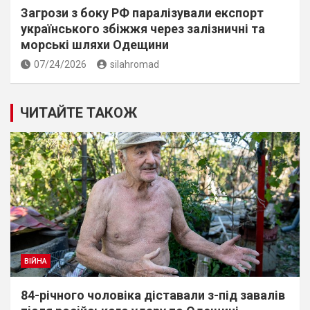
Загрози з боку РФ паралізували експорт
українського збіжжя через залізничні та
морські шляхи Одещини
07/24/2026
silahromad
ЧИТАЙТЕ ТАКОЖ
ВІЙНА
84-річного чоловіка діставали з-під завалів