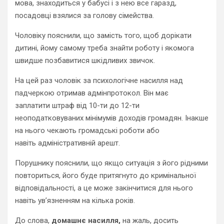
мова, знаходиться у бабусі і з нею все гаразд,
посадовці взялися за голову сімейства.
Чоловіку пояснили, що замість того, щоб дорікати
дитині, йому самому треба знайти роботу і якомога
швидше позбавитися шкідливих звичок.
На цей раз чоловік з
а психологічне насилля над
падчеркою
отримав адмінпротокол. Він має
заплатити
штраф від
10-
ти до
12-
ти
неоподатковуваних мінімумів доходів громадян
. Інакше
на нього чекають
громадськ
і
роб
оти
або
навіть
адміністративн
ій
арешт
.
П
орушник
у пояснили,
що
якщо
ситуація з його рідними
повториться, його буде притягнуто до кримінальної
відповідальності, а це може закінчитися для нього
навіть ув’язненням на кілька років.
До слова,
д
омашнє насилля,
на жаль, досить