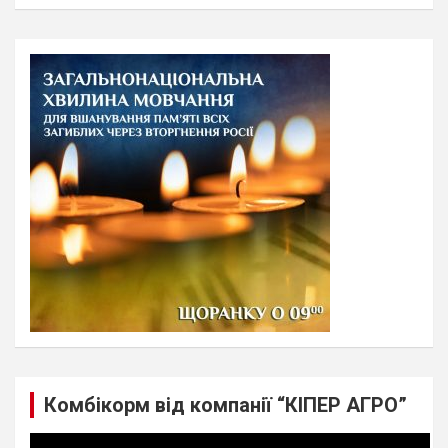
a
r
c
h
Комбікорм від компанії “КІПЕР АГРО”