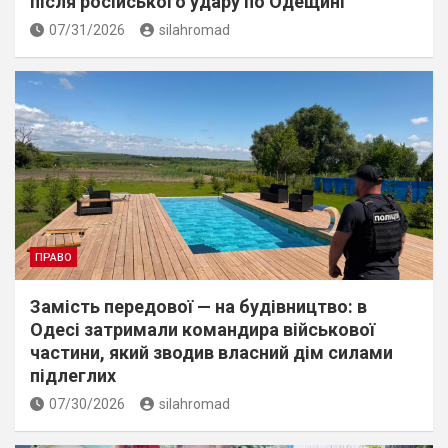
пiсля росiйського удару по Одещині
07/31/2026
silahromad
ПРАВО
Замість передової — на будівництво: в
Одесі затримали командира військової
частини, який зводив власний дім силами
підлеглих
07/30/2026
silahromad