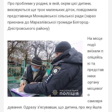
Про проблеми у родині, в якій, окрім цієї дитини,
виховуються ще троє маленьких діток, повідомила
представниця Монашівської сільської ради (зараз
приєнана до Маразліївської громади Білгород-
Дністровського району).
На місце
події
виїхали
п
оліцейсь
кі
та
представ
ники
органу
місцевог
о
самовря
дування. Одразу з’ясувавши, що дитина, про яку йшла