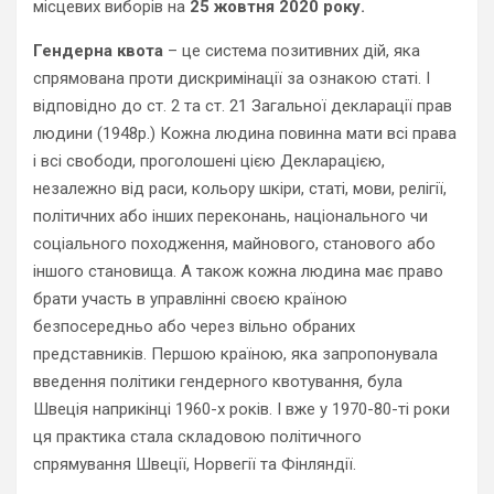
місцевих виборів на
25 жовтня 2020 року.
Гендерна квота
– це система позитивних дій, яка
спрямована проти дискримінації за ознакою статі. І
відповідно до ст. 2 та ст. 21 Загальної декларації прав
людини (1948р.) Кожна людина повинна мати всi права
i всi свободи, проголошенi цiєю Декларацiєю,
незалежно вiд раси, кольору шкiри, статi, мови, релiгiї,
полiтичних або iнших переконань, нацiонального чи
соцiального походження, майнового, станового або
іншого становища. А також кожна людина має право
брати участь в управлiннi своєю країною
безпосередньо або через вільно обраних
представників. Першою країною, яка запропонувала
введення політики гендерного квотування, була
Швеція наприкінці 1960-х років. І вже у 1970-80-ті роки
ця практика стала складовою політичного
спрямування Швеції, Норвегії та Фінляндії.