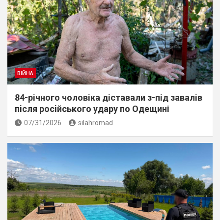
ВІЙНА
84-річного чоловіка діставали з-під завалів
пiсля росiйського удару по Одещині
07/31/2026
silahromad