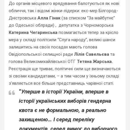
До органів місцевого врядування балотуються як нові
обличчя, так і відомі жінки-лідерки: екс-мер Білгород-
Дністровська
Алла Гінак
(за списком “За майбутнє”
до Одеської облради) , депутатка з Чорноморська
Катерина Чегаринська
позмагається тепер за крісло
мера у складі політсили “Слуга народу”, великі шанси
залишитись на своїх посадах мають голова
Овідіопольської селищної ради
Лілія Савельєва
та
голова Великомихайлівської ОТГ
Тетяна Жарська.
Реєстрація ще триває, політичні сили ще визначаються
зі своїми кандидатами, – а тим часом у їхньому складі
з’являється все більше представниць чарівної статі.
“
Уперше в історії України, вперше в
історії українських виборів гендерна
квота є не формальною, а реально
захищеною… І серед переліку
документів, серед вимог до виборчого