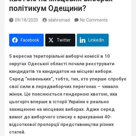
політикум Одещини?
09/18/2020
silahromad
No Comments
Facebook
Twitter
LinkedIn
5 вересня територіальні виборчі комісії в 10
округах Одеської області почали реєструвати
кандидатів та кандидаток на місцеві вибори.
Серед “новеньких”, тобто, тих, хто уперше спробує
свої сили в передвиборчих перегонах – чимало
жінок. Це пояснюється г
ендерною квотою, яка
цьогоріч вперше в історії України є реально
захищеною на місцевих виборах. Адже серед
вимог до виборчого списку є врахування 40-
відсоткової пропорції представництва різних
статей.