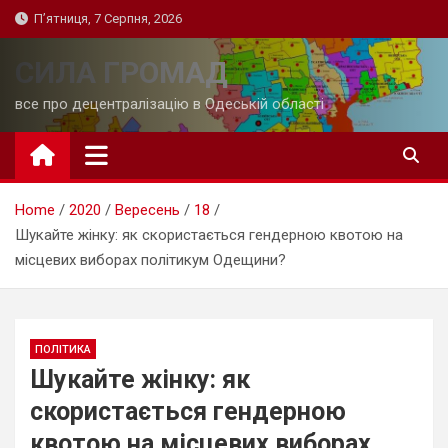
Skip
П’ятниця, 7 Серпня, 2026
to
content
СИЛА ГРОМАД
все про децентралізацію в Одеській області
Home
2020
Вересень
18
Шукайте жінку: як скористається гендерною квотою на
місцевих виборах політикум Одещини?
ПОЛІТИКА
Шукайте жінку: як
скористається гендерною
квотою на місцевих виборах