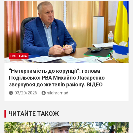
ПОЛІТИКА
“Нетерпимiсть до корупцiї”: голова
Подiльської РВА Михайло Лазаренко
звернувся до жителiв району. ВIДЕО
03/20/2026
silahromad
ЧИТАЙТЕ ТАКОЖ