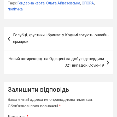
Tags:
Гендерна квота
,
Ольга Айвазовська
,
ОПОРА
,
політика
Навігація
Голубці, хрустики і бринза: у Кодимі готують онлайн-
записів
ярмарок
Новий антирекорд: на Одещині за добу підтвердили
321 випадок Covid-19
Залишити відповідь
Ваша e-mail адреса не оприлюднюватиметься.
Обов’язкові поля позначені
*
Коментар
*