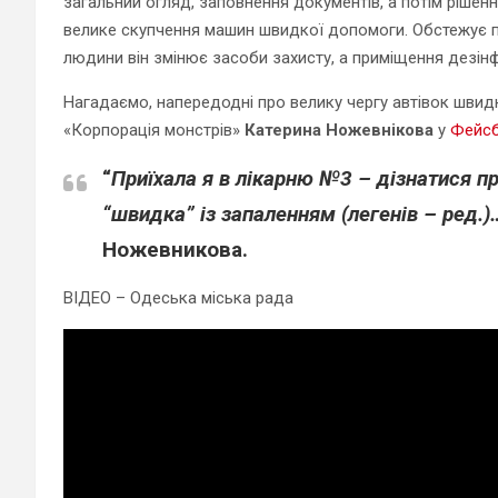
загальний огляд, заповнення документів, а потім рішенн
велике скупчення машин швидкої допомоги. Обстежує па
людини він змінює засоби захисту, а приміщення дезінф
Нагадаємо, напередодні про велику чергу автівок швид
«Корпорація монстрів»
Катерина Ножевнікова
у
Фейсб
“
Приїхала я в лікарню №3 – дізнатися пр
“швидка” із запаленням (легенів – ред.)
Ножевникова.
ВІДЕО – Одеська міська рада