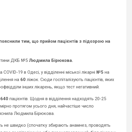
ояснили тим, що прийом пацієнтів з підозрою на
астини ДКБ №5
Людмила Бірюкова.
OVID-19 в Одесі, у відділенні міської лікарні
№5
на
ділення на
60
ліжок. Сюди госпіталізують пацієнтів, яких
рофвідділи інших лікарень, якщо тест негативний.
640
пацієнтів. Щодня в відділення надходять 20-25
омірно протягом усього дня, найчастіше число
 пояснила Людмила Бірюкова.
ть не швидко (спочатку збирають анамнез, проводять