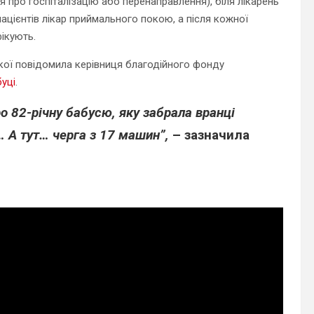
я про госпіталізацію або перенаправлення), біля лікарень
цієнтів лікар приймального покою, а після кожної
ікують.
кої повідомила керівниця благодійного фонду
уці
.
о 82-річну бабусю, яку забрала вранці
… А тут… черга з 17 машин”,
– зазначила