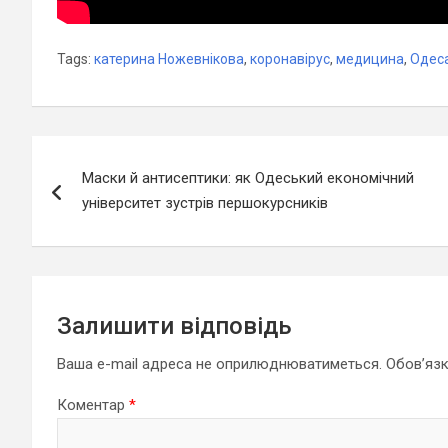
Tags:
катерина Ножевнікова
,
коронавірус
,
медицина
,
Одес
Навігація
Маски й антисептики: як Одеський економічний
записів
університет зустрів першокурсників
Залишити відповідь
Ваша e-mail адреса не оприлюднюватиметься.
Обов’язк
Коментар
*