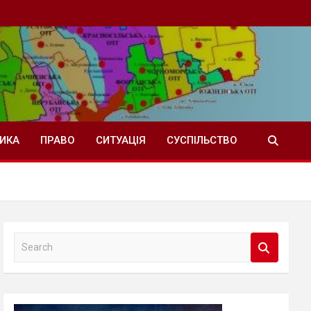
ТИКА
ПРАВО
СИТУАЦІЯ
СУСПІЛЬСТВО
S
e
a
r
c