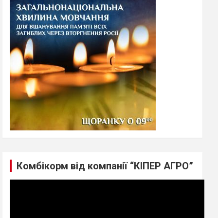
h
Комбікорм від компанії “КІПЕР АГРО”