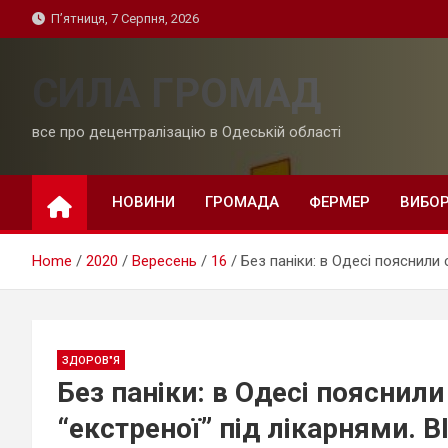
Skip
П’ятниця, 7 Серпня, 2026
to
content
СИЛА ГРОМАД
все про децентралізацію в Одеській області
НОВИНИ
ГРОМАДА
ФЕРМЕР
ВИБО
Home
2020
Вересень
16
Без паніки: в Одесі пояснили 
ЗДОРОВ"Я
Без паніки: в Одесі пояснили
“екстреної” під лікарнями. 