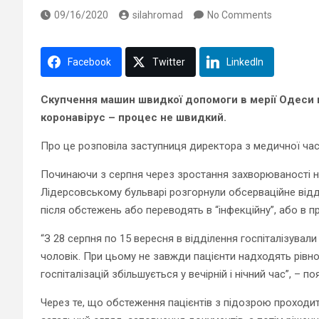
09/16/2020
silahromad
No Comments
Facebook
Twitter
LinkedIn
Скупчення машин швидкої допомоги в мерії Одеси п
коронавірус – процес не швидкий.
Про це розповіла заступниця директора з медичної ч
Починаючи з серпня через зростання захворюваності на C
Лідерсовському бульварі розгорнули обсерваційне від
після обстежень або переводять в “інфекційну”, або в п
“З 28 серпня по 15 вересня в відділення госпіталізували
чоловік. При цьому не завжди пацієнти надходять рівн
госпіталізацій збільшується у вечірній і нічний час”, –
Через те, що обстеження пацієнтів з підозрою проходи