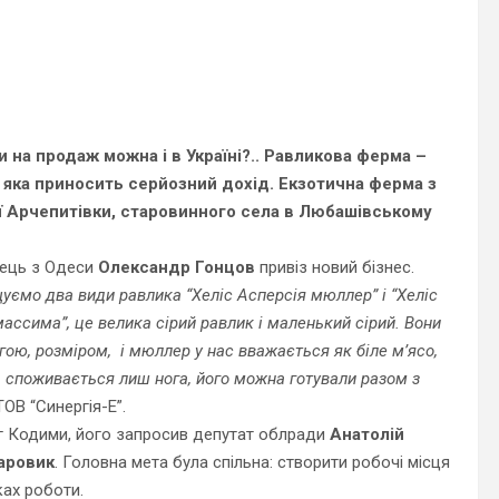
на продаж можна і в Україні?.. Равликова ферма –
, яка приносить серйозний дохід. Екзотична ферма з
ії Арчепитівки, старовинного села в Любашівському
мець з Одеси
Олександр Гонцов
привіз новий бізнес.
уємо два види равлика “Хеліс Асперсія мюллер” і “Хеліс
массима”, це велика сірий равлик і маленький сірий. Вони
агою, розміром, і мюллер у нас вважається як біле м’ясо,
 – споживається лиш нога, його можна готували разом з
ОВ “Синергія-Е”.
г Кодими, його запросив депутат облради
Анатолій
аровик
. Головна мета була спільна: створити робочі місця
ках роботи.