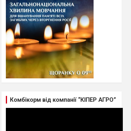
h
Комбікорм від компанії “КІПЕР АГРО”