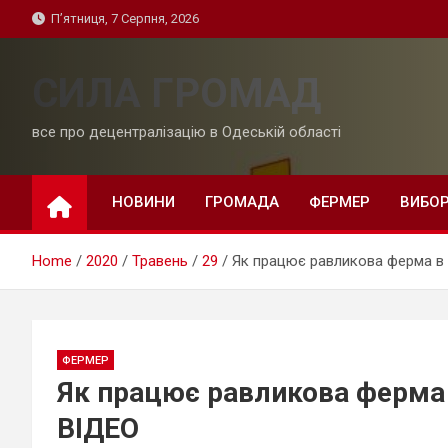
Skip
П’ятниця, 7 Серпня, 2026
to
content
СИЛА ГРОМАД
все про децентралізацію в Одеській області
НОВИНИ
ГРОМАДА
ФЕРМЕР
ВИБО
Home
2020
Травень
29
Як працює равликова ферма в
ФЕРМЕР
Як працює равликова ферма
ВІДЕО