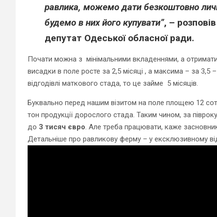
равлика, можемо дати безкоштовно личин
будемо в них його купувати”
, – розпов
депутат Одеської обласної ради.
П
очати можна з мінімальними вкладеннями, а отримат
висадки в поле росте за 2,5 місяці , а максима – за 3,
відгодівлі маткового стада, то це займе 5 місяців.
Буквально перед нашим візитом на поле площею 12 сот
тон продукції дорослого стада. Таким чином, за піврок
до
3 тисяч євро
. Але треба працювати, каже засновник
Детальніше про равликову ферму – у ексклюзивному 