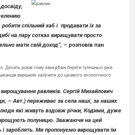
 досвіду
,
селению
 робити спільний хаб і продавати їх за
адибі на пару сотках виращувати просто
ельно мати свій доход”,
– розповів пан
. Десять років тому занедбані береги тутешньої ріки
шканців вирішили залучити до цікавого екологічного
– вирощування равликів. Сергій Михайлович
ди
, –
Авт.
) переживає за села наші, за наших
 люди які живуть вздовж річки, Кодими, дуже
 вирощують полуницю. Зважаючи на цей
ь і зароблять. Ми пропонуємо вирощувати їм