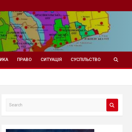
ТИКА
ПРАВО
СИТУАЦІЯ
СУСПІЛЬСТВО
S
e
a
r
c