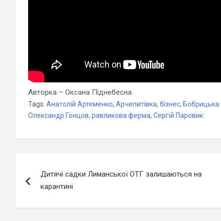
Авторка – Оксана Піднебесна
Tags:
Анатолій Артеменко
,
Арчепитівка
,
бізнес
,
Бобрицька 
Олександр Гонцов
,
равликова ферма
,
Сергій Паровик
Навігація
Дитячі садки Лиманської ОТГ залишаються на
записів
карантині