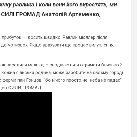
ку равлика і коли вони його виростять, ми
ів СИЛІ ГРОМАД
Анатолій Артеменко,
и прибуток — досить швидко.
Равлик мюллер
після
5 – до чотирьох. Якщо врахувати ще процес вилуплення,
ок висадили малька, – сподіваються отримати близько 3
у кожна сільська родина, може заробити на своєму городі
 ферми пан Гонцов, “бо нічого просто не неба не падає”.
відео СИЛИ ГРОМАД: