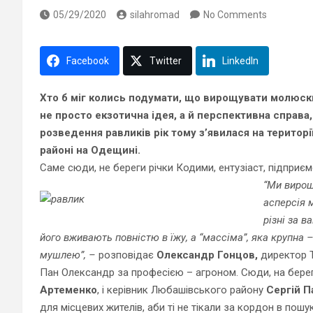
05/29/2020
silahromad
No Comments
Facebook
Twitter
LinkedIn
Хто б міг колись подумати, що вирощувати молюски 
не просто екзотична ідея, а й перспективна справа
розведення равликів рік тому з’явилася на територ
районі на Одещині.
Саме сюди, не береги річки Кодими, ентузіаст, підприє
“Ми вирощ
асперсія 
різні за в
його вживають повністю в їжу, а “массіма”, яка крупна
мушлею”, –
розповідає
Олександр Гонцов,
директор Т
Пан Олександр за професією – агроном. Сюди, на бере
Артеменко
, і керівник Любашівського району
Сергій П
для місцевих жителів, аби ті не тікали за кордон в пошу