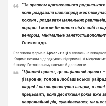
“За зразком критикованого радянського
коли роздавали шовкопряд местномуна
кокони , роздавати маленьких равликеів,
кордон. І могли би кожна сім’я собі в с
вечором, мінімальна занятостьдополнит
Олександр.
Равликова ферма в
Арчепитівці
з’явилась не випадково
Кодими почали відроджувати підприємці. А місцевих ме
бізнесу. Готові всьому навчити й допомогти.
“
Цікавий проект, це соціальний проект 
(
Паровик, голова Любашівської райра
людей і він запропонував людям, а наші
працьовиті, вони десятками років вже
неврожайний рік, сумніваємося, чи щос