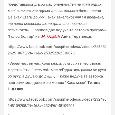
представників різних національностей на їхній рідній
мові залишатися вдома для загального блага країни.
Це знак уваги до них і знак занепокоєння і я впевнена,
що наша маленька акція дала свої позитивні
результати»
, — розповідає ведуча та авторка програми
“Голос болгар” на
UA: ОДЕСА
Анна Терзівець
.
https://www.facebook.com/suspilne.odesa/videos/253252
262518675/?t=11&v=253252262518675
«Зараз настав час, коли реальність лякає нас своєю
жорстокістю і весь світ має об’єднатись разом не рука
об руку, а душею до душі»
, — каже ведуча та авторка
програми молдовською мовою “Каса маре”
Тетяна
Нідєлку
.
https://www.facebook.com/suspilne.odesa/videos/232496
148109208/?t=46&v=232496148109208