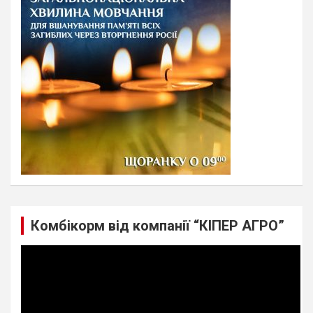
h
Комбікорм від компанії “КІПЕР АГРО”