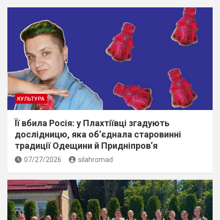
КУЛЬТУРА
Її вбила Росія: у Плахтіївці згадують
дослідницю, яка об’єднала старовинні
традиції Одещини й Придніпров’я
07/27/2026
silahromad