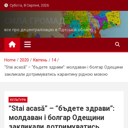
Skip
Субота, 8 Серпня, 2026
to
content
СИЛА ГРОМАД
все про децентралізацію в Одеській області
Home
2020
Квітень
14
“Stai acasă” – “бъдете здрави”: молдаван і болгар Одещини
закликали дотримуватись карантину рідною мовою
КУЛЬТУРА
“Stai acasă” – “бъдете здрави”:
молдаван і болгар Одещини
закликали дотримуватись