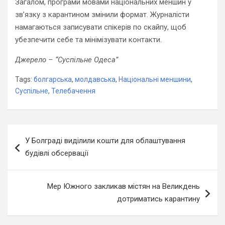
Загалом, програми мовами національних меншин у
зв’язку з карантином змінили формат. Журналісти
намагаються записувати спікерів по скайпу, щоб
убезпечити себе та мінімізувати контакти.
Джерело – “Суспільне Одеса”
Tags:
болгарська
,
молдавська
,
Національні меншини
,
Суспільне
,
Телебачення
Навігація
У Болграді виділили кошти для облаштування
записів
будівлі обсервації
Мер Южного закликав містян на Великдень
дотриматись карантину