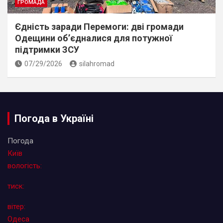
ГРОМАДА
Єдність заради Перемоги: дві громади
Одещини об’єдналися для потужної
підтримки ЗСУ
07/29/2026
silahromad
Погода в Україні
Погода
Київ
вологість:
тиск:
вітер:
Одеса