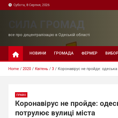
Skip
Субота, 8 Серпня, 2026
to
content
СИЛА ГРОМАД
все про децентралізацію в Одеській області
НОВИНИ
ГРОМАДА
ФЕРМЕР
ВИБО
Home
2020
Квітень
3
Коронавірус не пройде: одеська 
ПРАВО
Коронавірус не пройде: одес
потрулює вулиці міста