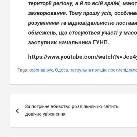
території регіону, а й по всій країні, ма
захворювання. Тому прошу усіх, особлив
розумінням та відповідальністю постави
обмежень, що стосуються участі у масо
заступник начальника ГУНП.
https://www.youtube.com/watch?v=Jcu
Tags:
коронавірус
,
Одеса
,
патрульна поліція
,
протиепідеміо
Навігація
За потрійне вбивство роздільнянцю світить
записів
довічне ув’язнення