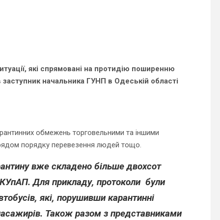
итуації, які спрямовані на протидію поширенню
ів заступник начальника ГУНП в Одеській області
арантинних обмежень торговельними та іншими
рядом порядку перевезення людей тощо.
рантину вже складено більше двохсот
3 КУпАП. Для прикладу, протоколи були
втобусів, які, порушивши карантинні
пасажирів. Також разом з представниками