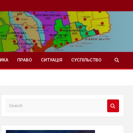
ТИКА
ПРАВО
СИТУАЦІЯ
СУСПІЛЬСТВО
S
e
a
r
c