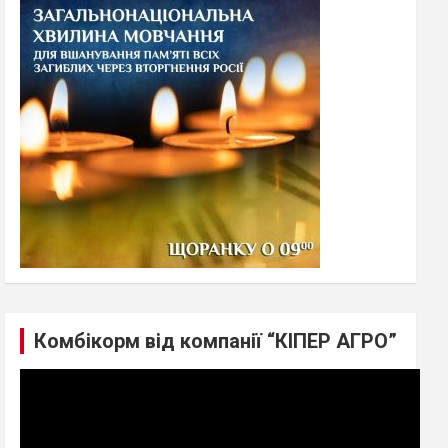
h
Комбікорм від компанії “КІПЕР АГРО”