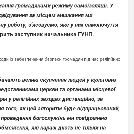
мання громадянами режиму самоізоляції. У
ідвідування за місцем мешкання ми
у роботу, з’ясовуємо, яке у них самопочуття
рить заступник начальника ГУНП.
ходи із забезпечення безпеки громадян під час релігійних
бачають великі скупчення людей у культових
 представниками церкви та органами місцевої
н у релігійних заходах дистанційно, за
я того, як цей алгоритм буде відпрацьований,
ця проведення богослужінь ми повідомимо
обмеження, які наразі діють не тільки на