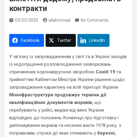
контракти
03/25/2020
silahromad
No Comments
Facebook
Twitter
LinkedIn
У зв’язку із запровадженням у світі та в Україні заходів
із недопущення розповсюдження захворювань
спричинених коронавірусною хворобою
Covid-19
та
прийняттям Кабінетом Міністрів України рішення щодо
запровадження карантину на всій території України
Мінінфраструктури продовжує терміни дії
кваліфікаційних документів моряків,
що
перебувають у рейсі, видані від імені України
відповідно до положень Конвенції про підготовку і
дипломування моряків та несення вахти 1978 року, з
поправками, строки дії яких спливають у
березні,