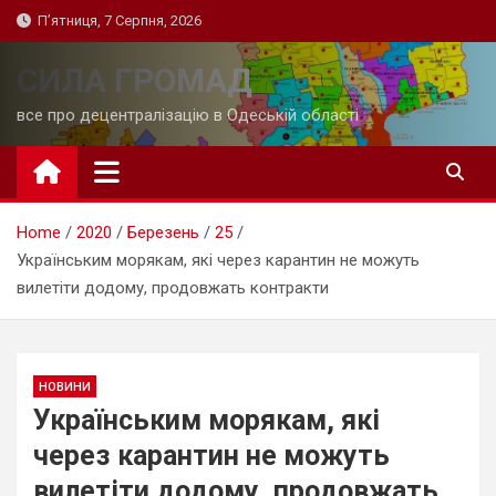
Skip
П’ятниця, 7 Серпня, 2026
to
content
СИЛА ГРОМАД
все про децентралізацію в Одеській області
Home
2020
Березень
25
Українським морякам, які через карантин не можуть
вилетіти додому, продовжать контракти
НОВИНИ
Українським морякам, які
через карантин не можуть
вилетіти додому, продовжать