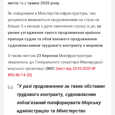
квітні
та у
травні 2020 року.
Як повідомили в Міністерстві інфраструктури, такі
документи вважаються продовженими на строк не
більше 3-х місяців з дати закінчення строку їх дії,
за
умови узгодження такого продовження країною
прапора судна та обов’язкового продовження
судновласником трудового контракту з моряком
.
З таким листом
23 березня
Мінінфраструктури
звернулось до Генерального секретаря Міжнародної
морської організації (
ІМО
)
(лист від 23.03.2020 №
890/46/14-20)
.
“У разі продовження за таких обставин
трудового контракту, судновласник
зобов’язаний поінформувати Морську
адміністрацію та Міністерство