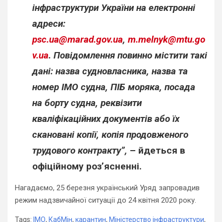
інфраструктури України на електронні
адреси:
psc.ua@marad.gov.ua
,
m.melnyk@mtu.go
v.ua
. Повідомлення повинно містити такі
дані: назва судновласника, назва та
номер ІМО судна, ПІБ моряка, посада
на борту судна, реквізити
кваліфікаційних документів або їх
скановані копії, копія продовженого
трудового контракту”,
– йдеться в
офіційному роз’ясненні.
Нагадаємо, 25 березня український Уряд запровадив
режим надзвичайної ситуації до 24 квітня 2020 року.
Tags:
ІМО
,
КабМін
,
карантин
,
Міністерство інфраструктури
,