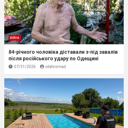
ВІЙНА
84-річного чоловіка діставали з-під завалів
пiсля росiйського удару по Одещині
07/31/2026
silahromad