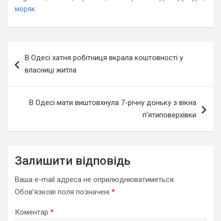
моряк
Навігація
В Одесі хатня робітниця вкрала коштовності у
записів
власниці житла
В Одесі мати виштовхнула 7-річну доньку з вікна
п’ятиповерхівки
Залишити відповідь
Ваша e-mail адреса не оприлюднюватиметься.
Обов’язкові поля позначені
*
Коментар
*