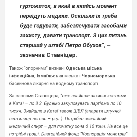
гуртожиток, в який в якийсь момент
переїдуть медики. Оскільки їх треба
буде годувати, забезпечувати засобами
захисту, давати транспорт. З цих питань
старший у штабі Петро Обухов”,
–
зазначив Ставніцер.
Також “опорними” визнані
Одеська міська
інфекційна, Ізмаїльська
міська і
Чорноморська
басейнова лікарня на водному транспорті.
За словами Ставніцера, “
вже знайшли захисні костюми
в Китаї – по 8 $. Будемо закуповувати партіями по 10
тисяч. Знайшли в Китаї також ШВЛ (апарати штучної
вентиляції легень – ред.). Потрібен звичайний
медичний спирт – для початку хоча б 10 тонн. На все це
потрібні гроші. Благодійний фонд “Корпорація монстрів”