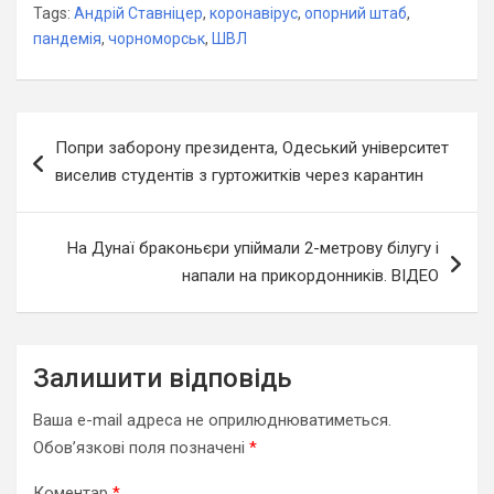
Tags:
Андрій Ставніцер
,
коронавірус
,
опорний штаб
,
пандемія
,
чорноморськ
,
ШВЛ
Навігація
Попри заборону президента, Одеський університет
записів
виселив студентів з гуртожитків через карантин
На Дунаї браконьєри упіймали 2-метрову білугу і
напали на прикордонників. ВІДЕО
Залишити відповідь
Ваша e-mail адреса не оприлюднюватиметься.
Обов’язкові поля позначені
*
Коментар
*