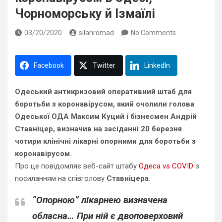
Чорноморську й Ізмаїлі
03/20/2020
silahromad
No Comments
Facebook
Twitter
LinkedIn
Одеський антикризовий оперативний штаб для
боротьби з коронавірусом, який очолили голова
Одеської ОДА Максим Куций і бізнесмен Андрій
Ставніцер, визначив на засіданні 20 березня
чотири клінічні лікарні опорними для боротьби з
коронавірусом.
Про це повідомляє веб-сайт штабу
Одеса vs COVID
з
посиланням на співголову
Ставніцера
.
“Опорною” лікарнею визначена
обласна… При ній є двоповерховий