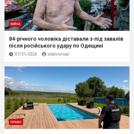
ВІЙНА
84-річного чоловіка діставали з-під завалів
пiсля росiйського удару по Одещині
07/31/2026
silahromad
ПРАВО