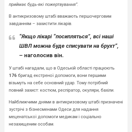
приймає будь-які пожертвування”.
В антикризовому штабі вважають першочерговим
завданням – захистити лікарів.
“Якщо лікарі “посипляться”, всі наші
ШВЛ можна буде списувати на брухт”,
– наголосив він.
У штабі нагадали, що в Одеській області працюють
176
бригад екстреної допомоги, вони першими
візьмуть на себе основний удар. Тому потрібний
повний захист: костюм, респіратор, окуляри, бахіли.
Найближчими днями в антикризовому штабі призначені
зустрічі з бізнесменами Одеси для надання
меценатської допомоги медикам і соціально
незахищеним особам.