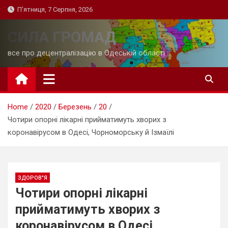
Skip
П’ятниця, 7 Серпня, 2026
to
content
СИЛА ГРОМАД
все про децентралізацію в Одеській області
Home
2020
Березень
20
Чотири опорні лікарні прийматимуть хворих з
коронавірусом в Одесі, Чорноморську й Ізмаїлі
ЗДОРОВ"Я
Чотири опорні лікарні
прийматимуть хворих з
коронавірусом в Одесі,