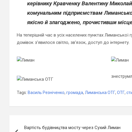
керівнику Кравченку Валентину Миколайо
комунальним підприємствам Лиманської
якісно й злагоджено, прочистивши місце
На теперішній час в усіх населених пунктах Лиманської 
домівок з’явилося світло, зв’язок, доступ до інтернету.
знеструмл
Tags:
Василь Резніченко
,
громада
,
Лиманська ОТГ
,
ОТГ
,
ст
Навігація
Вартість будівництва мосту через Сухий Лиман