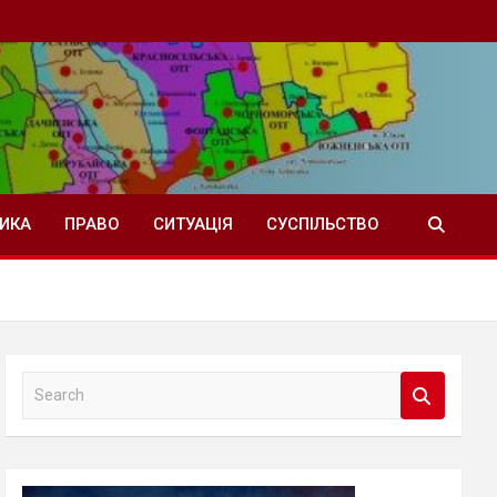
ТИКА
ПРАВО
СИТУАЦІЯ
СУСПІЛЬСТВО
S
e
a
r
c