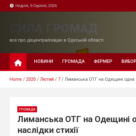
Skip
Неділя, 9 Серпня, 2026
to
content
СИЛА ГРОМАД
все про децентралізацію в Одеській області
НОВИНИ
ГРОМАДА
ФЕРМЕР
ВИБО
Home
2020
Лютий
7
Лиманська ОТГ на Одещині одна з
ГРОМАДА
Лиманська ОТГ на Одещині 
наслідки стихії