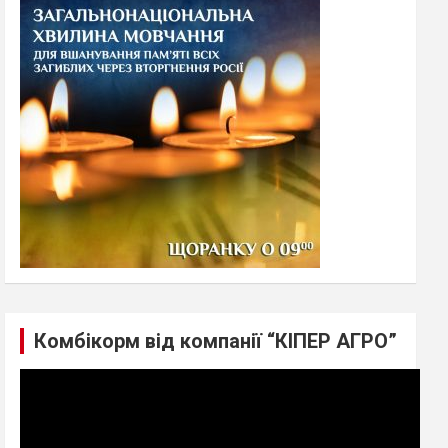
h
Комбікорм від компанії “КІПЕР АГРО”