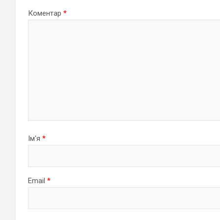
Коментар
*
Ім'я
*
Email
*