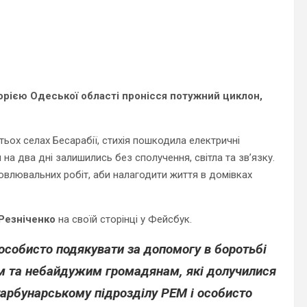
орією Одеської області пронісся потужний циклон,
атьох селах Бесарабії, стихія пошкодила електричні
 на два дні залишились без сполучення, світла та зв’язку.
влювальних робіт, аби налагодити життя в домівках
Резніченко
на своїй сторінці у Фейсбук.
 особис
то подякувати за допомогу в боротьбі
м та небайдужим громадянам, які долучилися
тарбунарському підрозділу РЕМ і особисто