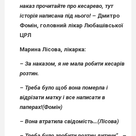
наказ прочитайте про кесарево, тут
історія написана під нього!
–
Дмитро
Фомін,
головний лікар Любашівської
ЦРЛ
Марина Лісова, лікарка
:
– За наказом, я не мала робити кесарів
розтин.
– Треба було щоб вона померла і
відрізати матку і все написати в
паперах!(Фомін)
– Вона втратила свідомість…(Лісова)
– Треба було зробити розтин дитини”,
–