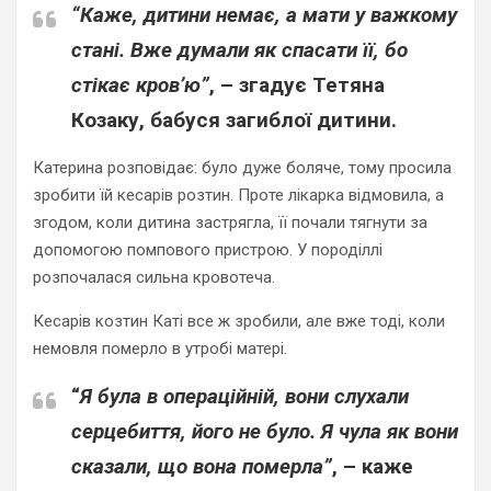
“Каже, дитини немає, а мати у важкому
стані. Вже думали як спасати її, бо
стікає кров’ю”
, – згадує
Тетяна
Козаку
, бабуся загиблої дитини.
Катерина розповідає: було дуже боляче, тому просила
зробити їй кесарів розтин. Проте лікарка відмовила, а
згодом, коли дитина застрягла, її почали тягнути за
допомогою помпового пристрою. У породіллі
розпочалася сильна кровотеча.
Кесарів козтин Каті все ж зробили, але вже тоді, коли
немовля померло в утробі матері.
“
Я була в операційній, вони слухали
серцебиття, його не було. Я чула як вони
сказали, що вона померла”
, – каже