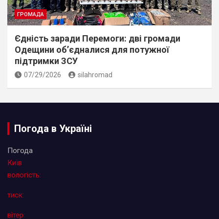
ГРОМАДА
Єдність заради Перемоги: дві громади
Одещини об’єдналися для потужної
підтримки ЗСУ
07/29/2026
silahromad
Погода в Україні
Погода
Київ
вологість:
тиск:
вітер: