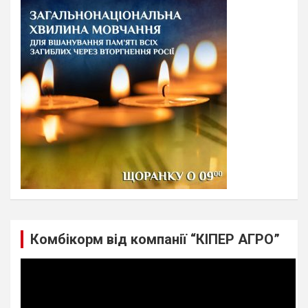
c
h
Комбікорм від компанії “КІПЕР АГРО”