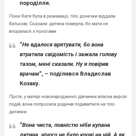
породілля.
Поки Катя була в реанімації, тіло донечки віддали
батькові. Сказали: дитина померла, бо мати не
впоралася з пологами.
“
Не вдалося врятувати, бо вона
втратила свідомість і зажала голову
тазом, мені сказали. Ну я повірив
врачам
“, – поділився Владислав
Козаку.
Проте, у матері новонародженої дівчинки власна версія
подій, вона попросила родичів подивитися на тіло
дитинки.
“
Вона чиста, повністю ніби купана
дитина, нічого не було крові на ній. А як