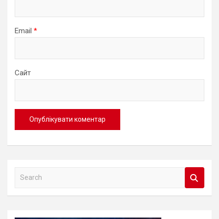
Email
*
Сайт
S
e
a
r