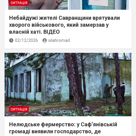
СИТУАЦІЯ
Небайдужі жителі Савранщини врятували
хворого військового, який замерзав у
власній хаті. ВІДЕО
02/12/2026
silahromad
СИТУАЦІЯ
Нелюдське фермерство: у Саф’янівській
громаді виявили господарство, де