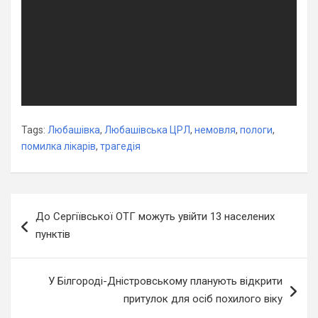
Tags:
Любашівка
,
Любашівська ЦРЛ
,
немовля
,
пологи
,
помилка лікарів
,
трагедія
Навігація
До Сергіївської ОТГ можуть увійти 13 населених
записів
пунктів
У Білгороді-Дністровському планують відкрити
притулок для осіб похилого віку