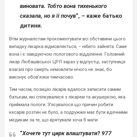
виновата. Тобто вона тихенького
сказала, но я її почув
“, – каже батько
дитини.
Втім журналістам прокоментувати всі обставини цього
випадку лікарка відмовляється, – нібито зайнята. Саме
вона і є завідуючою пологового відділення. Головний
лікар Любашівської ЦРЛ зараз у відпустці, заступниця
взагалі про смерть немовляти нічого не знає, бо
виконує обов’язки тимчасово.
Тим часом, позицію лікарів вдалося записати самим
батькам, які спілкувалися з лікарем та акушеркою, яка
приймала пологи. З’ясувалося що причин робити
кесарів розтин не було, а подружжя має бути вдячними
медикам за те, що врятували хоча б мати:
“
Хочете тут цирк влаштувати? 977