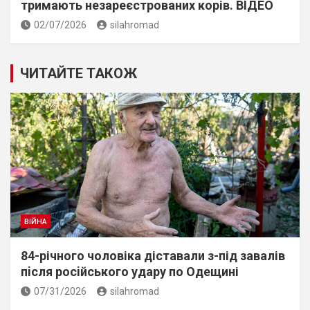
тримають незареєстрованих корів. ВІДЕО
02/07/2026
silahromad
ЧИТАЙТЕ ТАКОЖ
ВІЙНА
84-річного чоловіка діставали з-під завалів
пiсля росiйського удару по Одещині
07/31/2026
silahromad