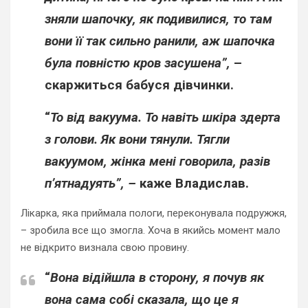
зняли шапочку, як подивилися, то там
вони її так сильно ранили, аж шапочка
була повністю кров засушена”,
–
скаржиться бабуся дівчинки.
“
То від вакуума. То навіть шкіра здерта
з голови. Як вони тянули. Тягли
вакуумом, жінка мені говорила, разів
п’ятнадуять”, –
каже Владислав.
Лікарка, яка приймала пологи, переконувала подружжя,
– зробила все що змогла. Хоча в якийсь момент мало
не відкрито визнала свою провину.
“
Вона відійшла в сторону, я почув як
вона сама собі сказала, що це я