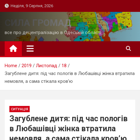
Skip
Неділя, 9 Серпня, 2026
to
content
СИЛА ГРОМАД
все про децентралізацію в Одеській області
Home
2019
Листопад
18
Загублене дитя: під час пологів в Любашівці жінка втратила
немовля, а сама стікала кров’ю
СИТУАЦІЯ
Загублене дитя: під час пологів
в Любашівці жінка втратила
немовля, а сама стікала кров’ю