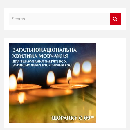
S
e
a
r
c
h