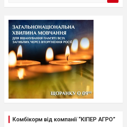
e
a
r
c
h
Комбікорм від компанії “КІПЕР АГРО”