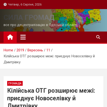
Skip
Четвер, 6 Серпня, 2026
to
content
СИЛА ГРОМАД
все про децентралізацію в Одеській області
Home
2019
Вересень
11
Кілійська ОТГ розширює межі: приєднує Новоселівку й
Дмитрівку
ГРОМАДА
Кілійська ОТГ розширює межі:
приєднує Новоселівку й
Дмитрівку