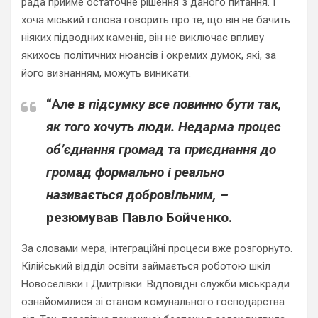
рада прийме остаточне рішення з даного питання. І
хоча міський голова говорить про те, що він не бачить
ніяких підводних каменів, він не виключає впливу
якихось політичних нюансів і окремих думок, які, за
його визнанням, можуть виникати.
“А
ле в підсумку все повинно бути так,
як того хочуть люди. Недарма процес
об’єднання громад та приєднання до
громад формально і реально
називається добровільним, –
резюмував Павло Бойченко.
За словами мера, інтеграційні процеси вже розгорнуто.
Кілійський відділ освіти займається роботою шкіл
Новоселівки і Дмитрівки. Відповідні служби міськради
ознайомилися зі станом комунального господарства