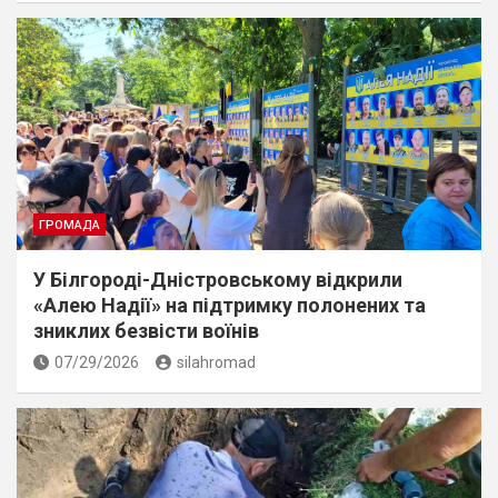
ГРОМАДА
У Білгороді-Дністровському відкрили
«Алею Надії» на підтримку полонених та
зниклих безвісти воїнів
07/29/2026
silahromad