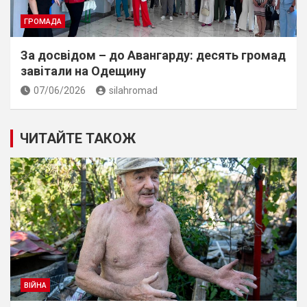
ГРОМАДА
За досвiдом – до Авангарду: десять громад
завiтали на Одещину
07/06/2026
silahromad
ЧИТАЙТЕ ТАКОЖ
ВІЙНА