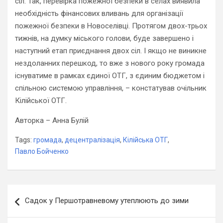
сіл. Так, перевірка пожежної безпеки в селах виявила
необхідність фінансових вливань для організації
пожежної безпеки в Новоселівці. Протягом двох-трьох
тижнів, на думку міського голови, буде завершено і
наступний етап приєднання двох сіл. І якщо не виникне
нездоланних перешкод, то вже з нового року громада
існуватиме в рамках єдиної ОТГ, з єдиним бюджетом і
спільною системою управління, – констатував очільник
Кілійської ОТГ.
Авторка – Анна Булій
Tags:
громада
,
децентралізація
,
Кілійська ОТГ
,
Павло Бойченко
Навігація
Садок у Першотравневому утеплюють до зими
записів