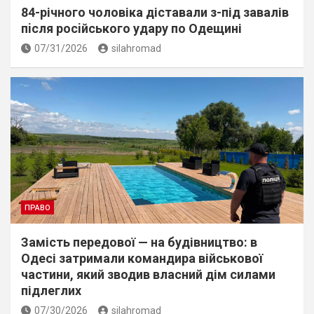
84-річного чоловіка діставали з-під завалів
пiсля росiйського удару по Одещині
07/31/2026
silahromad
ПРАВО
Замість передової — на будівництво: в
Одесі затримали командира військової
частини, який зводив власний дім силами
підлеглих
07/30/2026
silahromad