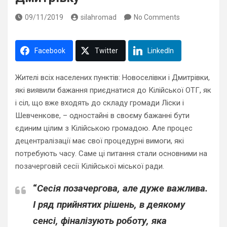
09/11/2019
silahromad
No Comments
Facebook
Twitter
LinkedIn
Жителі всіх населених пунктів: Новоселівки і Дмитрівки,
які виявили бажання приєднатися до Кілійської ОТГ, як
і сіл, що вже входять до складу громади Ліски і
Шевченкове, – одностайні в своєму бажанні бути
єдиним цілим з Кілійською громадою. Але процес
децентралізації має свої процедурні вимоги, які
потребують часу. Саме ці питання стали основними на
позачерговій сесії Кілійської міської ради.
“
Сесія позачергова, але дуже важлива.
І ряд прийнятих рішень, в деякому
сенсі, фіналізують роботу, яка