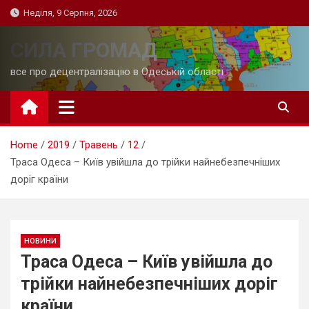
Skip
Неділя, 9 Серпня, 2026
to
content
СИЛА ГРОМАД
все про децентралізацію в Одеській області
Home
2019
Травень
12
Траса Одеса – Київ увійшла до трійки найнебезпечніших
доріг країни
НОВИНИ
Траса Одеса – Київ увійшла до
трійки найнебезпечніших доріг
країни