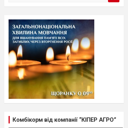
e
a
r
c
h
Комбікорм від компанії “КІПЕР АГРО”