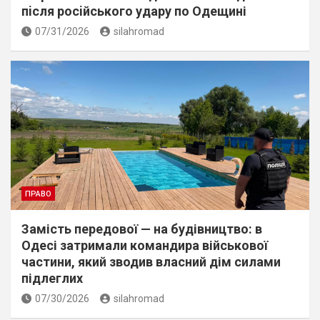
пiсля росiйського удару по Одещині
07/31/2026
silahromad
ПРАВО
Замість передової — на будівництво: в
Одесі затримали командира військової
частини, який зводив власний дім силами
підлеглих
07/30/2026
silahromad