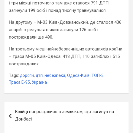
і три місяці поточного там вже сталося 791 ДТП,
загинули 199 осіб і понад тисячу травмувалися.
На другому – М-03 Київ-Довжанський, де сталося 436
аварій, в результаті яких загинули 126 осіб і
постраждали ще 490.
На третьому місці найнебезпечніших автошляхів країни
– траса М-05 Київ-Одеса: 418 ДТП, 110 загиблих і 515
постраждалих.
Tags:
дороги
,
дтп
,
небезпека
,
Одеса-Київ
,
ТОП-3
,
Траса Е-95
,
Україна
Навігація
Кілійці попрощалися з земляком, що загинув на
записів
Донбасі