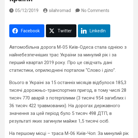
05/12/2019
silahromad
No Comments
Facebook
Twitter
LinkedIn
Автомобільна дорога М-05 Київ-Одеса стала однією з
найнебезпечніших трас України за минулий рік і за
перший квартал 2019 року. Про це свідчать дані
статистики, оприлюднені порталом “Слово і діло”.
Всього в Україні за 15 останніх місяців відбулося 185,3
тисячі дорожньо-транспортних пригод, в тому числі 28
тисяч 770 аварій з потерпілими (3 тисячі 954 загиблих і
36 тисяч 422 травмованих). На дорогах державного
значення за цей період було 5 тисяч 498 ДТП, в
результаті яких загинули майже 1,5 тисячі осіб.
На першому місці – траса М-06 Київ-Чоп. За минулий рік