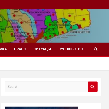
ТИКА
ПРАВО
СИТУАЦІЯ
СУСПІЛЬСТВО
S
e
a
r
c