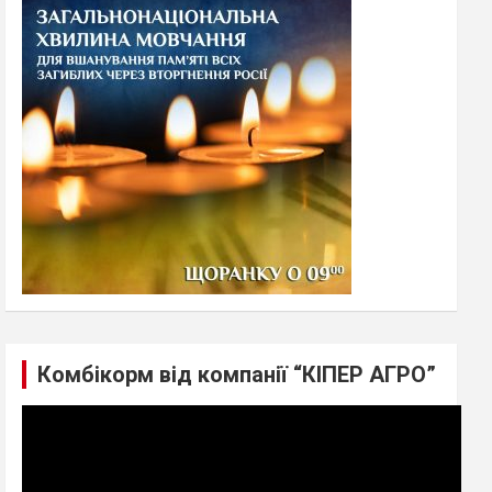
h
Комбікорм від компанії “КІПЕР АГРО”