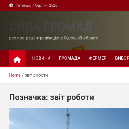
Skip
П’ятниця, 7 Серпня, 2026
to
content
СИЛА ГРОМАД
все про децентралізацію в Одеській області
НОВИНИ
ГРОМАДА
ФЕРМЕР
ВИБО
Home
звіт роботи
Позначка:
звіт роботи