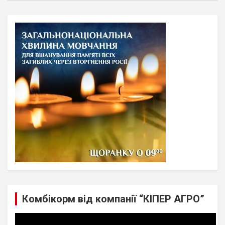
a
r
c
h
Комбікорм від компанії “КІПЕР АГРО”