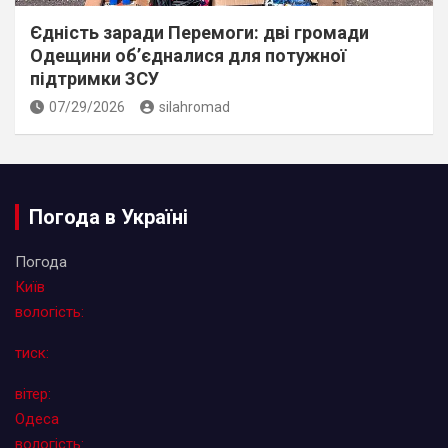
Єдність заради Перемоги: дві громади
Одещини об’єдналися для потужної
підтримки ЗСУ
07/29/2026
silahromad
Погода в Україні
Погода
Київ
вологість:
тиск:
вітер:
Одеса
вологість: