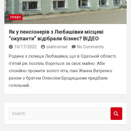
ПРАВО
Як у пенсіонерів з Любашівки місцеві
“окупанти” відібрали бізнес? ВІДЕО
10/17/2022
silahromad
No Comments
Родина з селища Любашівка, що в Одеській області,
п’ятий рік поспіль бореться за своє майно. Аби
спокійно прожити золоті літа, пані Жанна Ватренко
разом з братом Олексієм Бродецьким придбали
готельний…
S
e
a