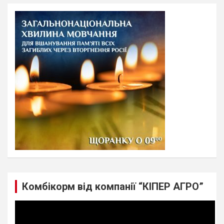
r
c
h
Комбікорм від компанії “КІПЕР АГРО”