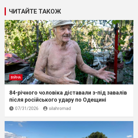
ЧИТАЙТЕ ТАКОЖ
ВІЙНА
84-річного чоловіка діставали з-під завалів
пiсля росiйського удару по Одещині
07/31/2026
silahromad