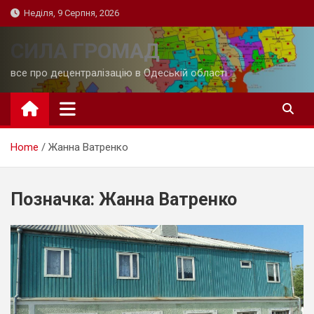
Skip
Неділя, 9 Серпня, 2026
to
content
СИЛА ГРОМАД
все про децентралізацію в Одеській області
Home
Жанна Ватренко
Позначка:
Жанна Ватренко