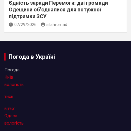
Єдність заради Перемоги: дві громади
Одещини об’єдналися для потужної
підтримки ЗСУ
07/29/2026
silahromad
Погода в Україні
Погода
Київ
вологість:
тиск:
вітер:
Одеса
вологість: