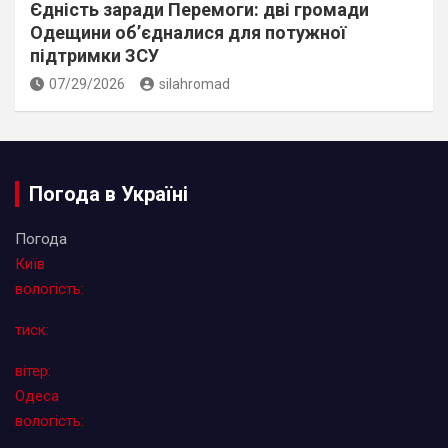
Єдність заради Перемоги: дві громади
Одещини об’єдналися для потужної
підтримки ЗСУ
07/29/2026
silahromad
Погода в Україні
Погода
Київ
вологість:
тиск:
вітер:
Одеса
вологість: