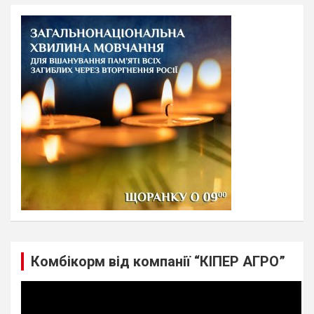
r
c
h
Комбікорм від компанії “КІПЕР АГРО”