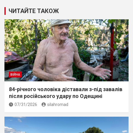
ЧИТАЙТЕ ТАКОЖ
ВІЙНА
84-річного чоловіка діставали з-під завалів
пiсля росiйського удару по Одещині
07/31/2026
silahromad