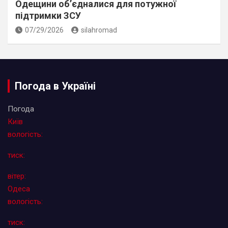
Одещини об’єдналися для потужної
підтримки ЗСУ
07/29/2026
silahromad
Погода в Україні
Погода
Київ
вологість:
тиск:
вітер:
Одеса
вологість:
тиск: