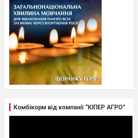
c
h
Комбікорм від компанії “КІПЕР АГРО”