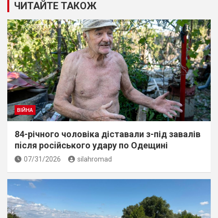
ЧИТАЙТЕ ТАКОЖ
ВІЙНА
84-річного чоловіка діставали з-під завалів
пiсля росiйського удару по Одещині
07/31/2026
silahromad