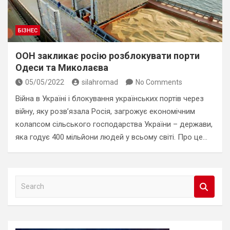
БІЗНЕС
ООН закликає росію розблокувати порти
Одеси та Миколаєва
05/05/2022
silahromad
No Comments
Війна в Україні і блокування українських портів через
війну, яку розв’язала Росія, загрожує економічним
колапсом сільського господарства України – держави,
яка годує 400 мільйони людей у всьому світі. Про це…
S
e
a
r