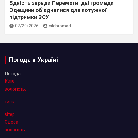
Єдність заради Перемоги: дві громади
Одещини об’єдналися для потужної
підтримки ЗСУ
07/29/2026
silahromad
Погода в Україні
Погода
Київ
вологість:
тиск:
вітер:
Одеса
вологість: