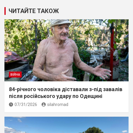
ЧИТАЙТЕ ТАКОЖ
ВІЙНА
84-річного чоловіка діставали з-під завалів
пiсля росiйського удару по Одещині
07/31/2026
silahromad