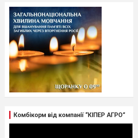
r
c
h
Комбікорм від компанії “КІПЕР АГРО”