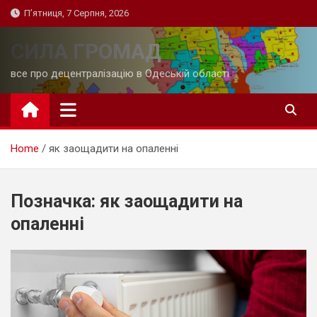
Skip
П’ятниця, 7 Серпня, 2026
to
content
СИЛА ГРОМАД
все про децентралізацію в Одеській області
Home
як заощадити на опаленні
Позначка:
як заощадити на
опаленні