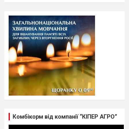
a
r
c
h
Комбікорм від компанії “КІПЕР АГРО”