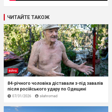
ЧИТАЙТЕ ТАКОЖ
ВІЙНА
84-річного чоловіка діставали з-під завалів
пiсля росiйського удару по Одещині
07/31/2026
silahromad