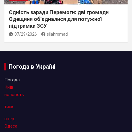
Єдність заради Перемоги: дві громади
Одещини об’єдналися для потужної
підтримки ЗСУ
07/29/2026
silahromad
Погода в Україні
Погода
Київ
вологість:
тиск:
вітер:
Одеса