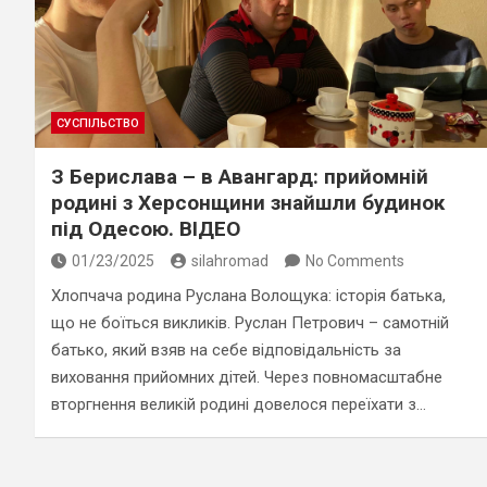
СУСПІЛЬСТВО
З Берислава – в Авангард: прийомній
родині з Херсонщини знайшли будинок
під Одесою. ВІДЕО
01/23/2025
silahromad
No Comments
Хлопчача родина Руслана Волощука: історія батька,
що не боїться викликів. Руслан Петрович – самотній
батько, який взяв на себе відповідальність за
виховання прийомних дітей. Через повномасштабне
вторгнення великій родині довелося переїхати з…