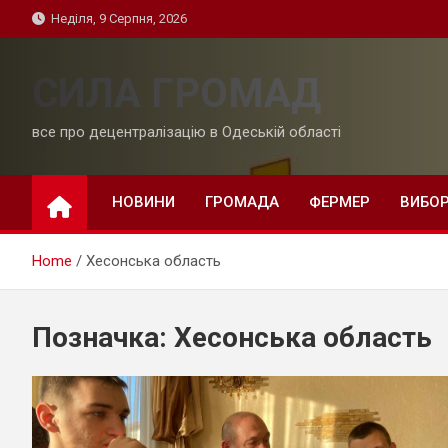
Skip
Неділя, 9 Серпня, 2026
to
content
СИЛА ГРОМАД
все про децентралізацію в Одеській області
НОВИНИ
ГРОМАДА
ФЕРМЕР
ВИБО
Home
Хесонська область
Позначка:
Хесонська область