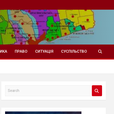
ТИКА
ПРАВО
СИТУАЦІЯ
СУСПІЛЬСТВО
S
e
a
r
c