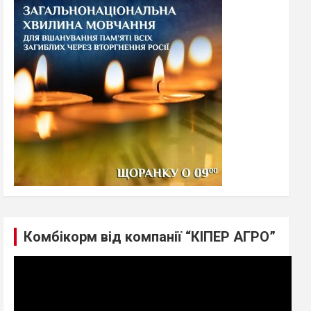
h
Комбікорм від компанії “КІПЕР АГРО”