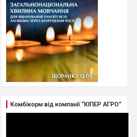
h
Комбікорм від компанії “КІПЕР АГРО”