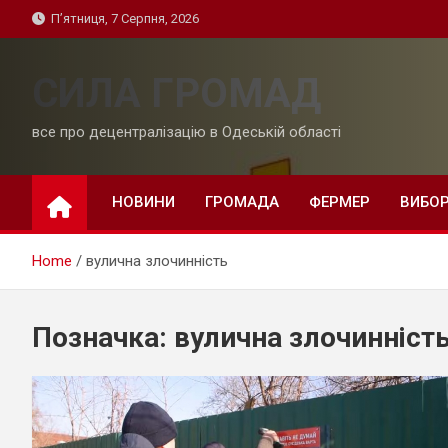
Skip
П’ятниця, 7 Серпня, 2026
to
content
СИЛА ГРОМАД
все про децентралізацію в Одеській області
НОВИНИ
ГРОМАДА
ФЕРМЕР
ВИБО
Home
вулична злочинність
Позначка:
вулична злочинніст