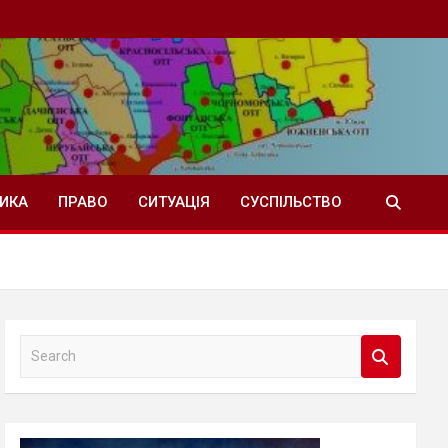
ТИКА
ПРАВО
СИТУАЦІЯ
СУСПІЛЬСТВО
S
e
a
r
c