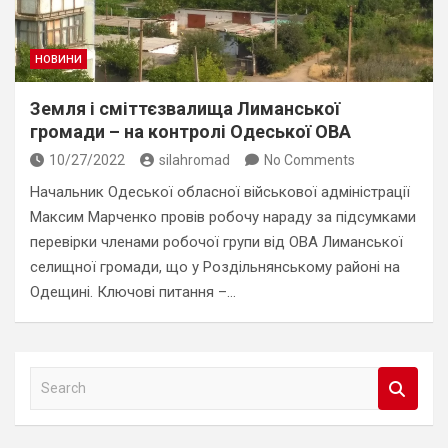
НОВИНИ
Земля і сміттєзвалища Лиманської
громади – на контролі Одеської ОВА
10/27/2022
silahromad
No Comments
Начальник Одеської обласної військової адміністрації
Максим Марченко провів робочу нараду за підсумками
перевірки членами робочої групи від ОВА Лиманської
селищної громади, що у Роздільнянському районі на
Одещині. Ключові питання –…
S
e
a