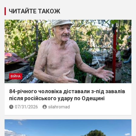
ЧИТАЙТЕ ТАКОЖ
ВІЙНА
84-річного чоловіка діставали з-під завалів
пiсля росiйського удару по Одещині
07/31/2026
silahromad