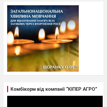
r
c
h
Комбікорм від компанії “КІПЕР АГРО”