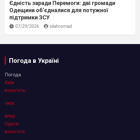
Єдність заради Перемоги: дві громади
Одещини об’єдналися для потужної
підтримки ЗСУ
07/29/2026
silahromad
Погода в Україні
Погода
Київ
вологість:
тиск:
вітер:
Одеса
вологість: