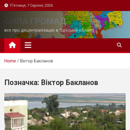
Skip
П’ятниця, 7 Серпня, 2026
to
content
СИЛА ГРОМАД
все про децентралізацію в Одеській області
Home
Віктор Бакланов
Позначка:
Віктор Бакланов