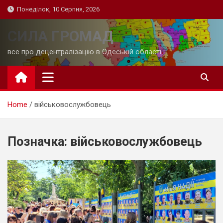
Skip
Понеділок, 10 Серпня, 2026
to
content
СИЛА ГРОМАД
все про децентралізацію в Одеській області
Home
військовослужбовець
Позначка:
військовослужбовець