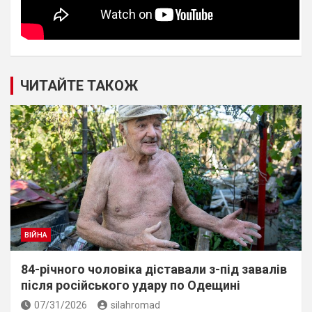
ЧИТАЙТЕ ТАКОЖ
ВІЙНА
84-річного чоловіка діставали з-під завалів
пiсля росiйського удару по Одещині
07/31/2026
silahromad