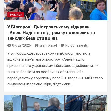
ГРОМАДА
У Білгороді-Дністровському відкрили
«Алею Надії» на підтримку полонених та
зниклих безвісти воїнів
07/29/2026
silahromad
No Comments
У Білгороді-Дністровському відбулося урочисте
відкриття пам’ятного простору «Алея Надії»,
присвяченого українським військовослужбовцям, які
зникли безвісти за особливих обставин або
перебувають у ворожому полоні. Створення Алеї стало
символом незламної віри, підтримки…