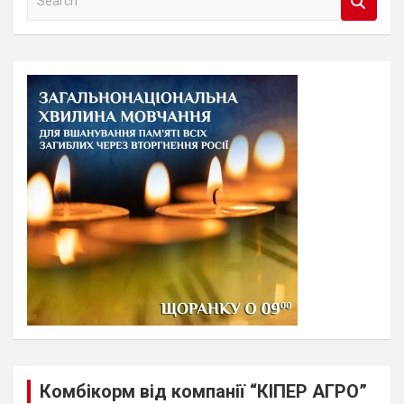
e
a
r
c
h
Комбікорм від компанії “КІПЕР АГРО”