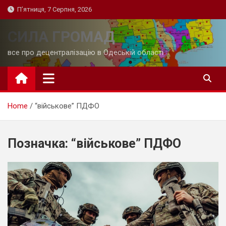
Skip
П’ятниця, 7 Серпня, 2026
to
content
СИЛА ГРОМАД
все про децентралізацію в Одеській області
Home
“військове” ПДФО
Позначка:
“військове” ПДФО