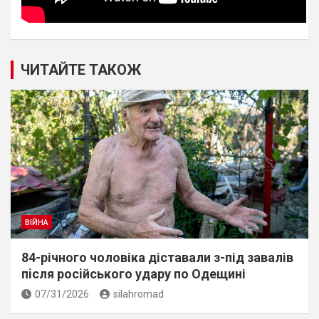
ЧИТАЙТЕ ТАКОЖ
ВІЙНА
84-річного чоловіка діставали з-під завалів
пiсля росiйського удару по Одещині
07/31/2026
silahromad