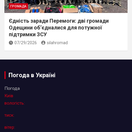
ГРОМАДА
Єдність заради Перемоги: дві громади
Одещини об’єдналися для потужної
підтримки ЗСУ
07/29/2026
silahromad
Погода в Україні
Погода
Київ
вологість:
тиск:
вітер: