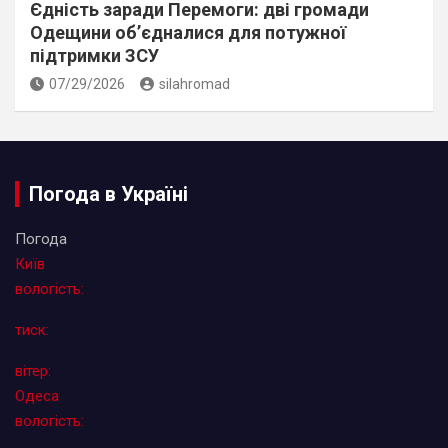
Єдність заради Перемоги: дві громади
Одещини об’єдналися для потужної
підтримки ЗСУ
07/29/2026
silahromad
Погода в Україні
Погода
Київ
вологість:
тиск:
вітер:
Одеса
вологість: