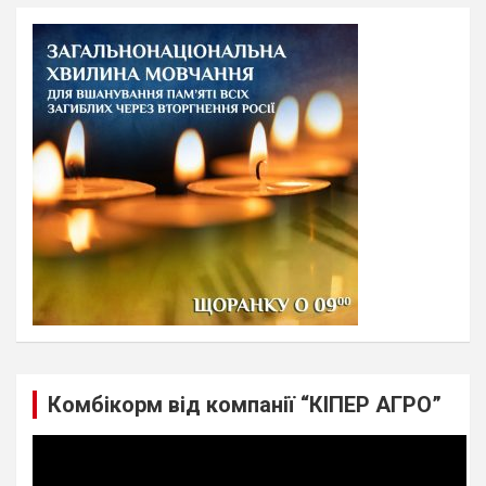
r
c
h
Комбікорм від компанії “КІПЕР АГРО”