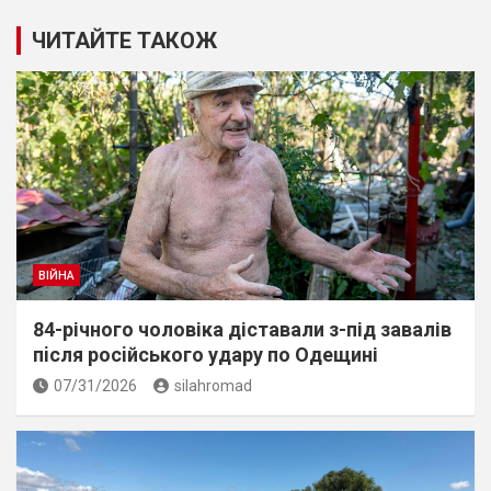
ЧИТАЙТЕ ТАКОЖ
ВІЙНА
84-річного чоловіка діставали з-під завалів
пiсля росiйського удару по Одещині
07/31/2026
silahromad