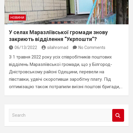
НОВИНИ
У селах Маразліївської громади знову
закриють відділення “Укрпошти”?
06/13/2022
silahromad
No Comments
З 1 травня 2022 року усіх співробітників поштових
відділень Маразліївської громади, що у Білгород-
Дністровському районі Одещини, перевели на
півставки, удвічі скоротивши заробітну плату. Під
оптимізацію також потрапили виїзні поштові бригади,…
S
e
a