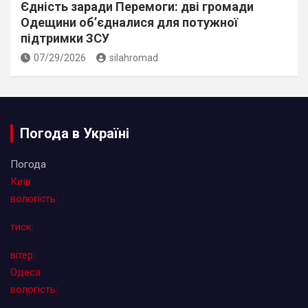
Єдність заради Перемоги: дві громади
Одещини об’єдналися для потужної
підтримки ЗСУ
07/29/2026
silahromad
Погода в Україні
Погода
Київ
вологість:
тиск:
вітер:
Одеса
вологість: