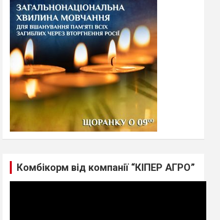
h
Комбікорм від компанії “КІПЕР АГРО”