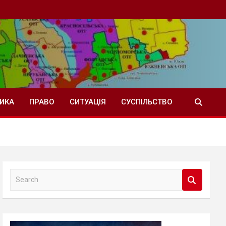
ТИКА
ПРАВО
СИТУАЦІЯ
СУСПІЛЬСТВО
S
e
a
r
c