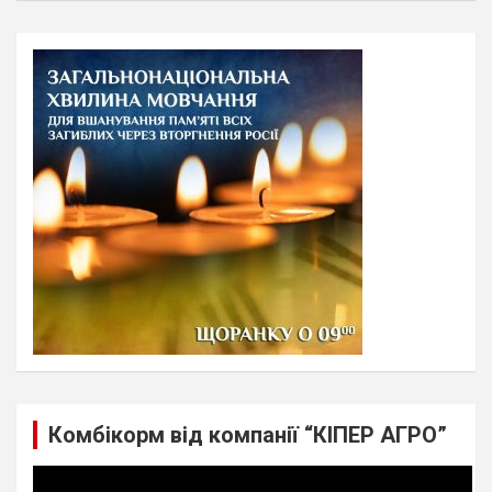
a
r
c
h
Комбікорм від компанії “КІПЕР АГРО”