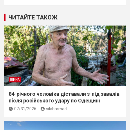
ЧИТАЙТЕ ТАКОЖ
ВІЙНА
84-річного чоловіка діставали з-під завалів
пiсля росiйського удару по Одещині
07/31/2026
silahromad