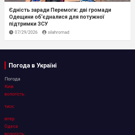
Єдність заради Перемоги: дві громади
Одещини об’єдналися для потужної
підтримки ЗСУ
07/29/2026
silahromad
Погода в Україні
Погода
Київ
вологість:
тиск:
вітер:
Одеса
вологість: