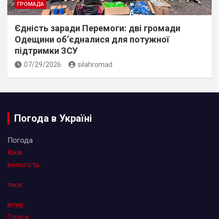
ГРОМАДА
Єдність заради Перемоги: дві громади
Одещини об’єдналися для потужної
підтримки ЗСУ
07/29/2026
silahromad
Погода в Україні
Погода
Київ
вологість:
тиск:
вітер:
Одеса