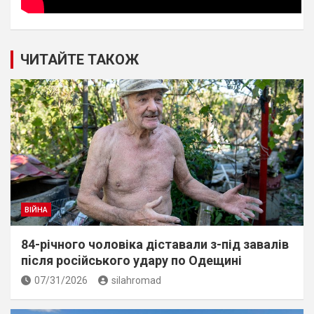
ЧИТАЙТЕ ТАКОЖ
ВІЙНА
84-річного чоловіка діставали з-під завалів
пiсля росiйського удару по Одещині
07/31/2026
silahromad