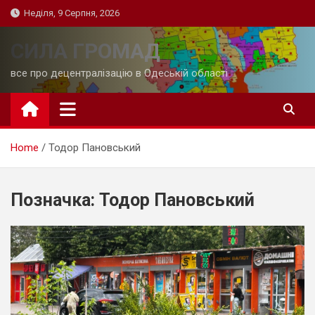
Skip
Неділя, 9 Серпня, 2026
to
content
СИЛА ГРОМАД
все про децентралізацію в Одеській області
Home
Тодор Пановський
Позначка:
Тодор Пановський