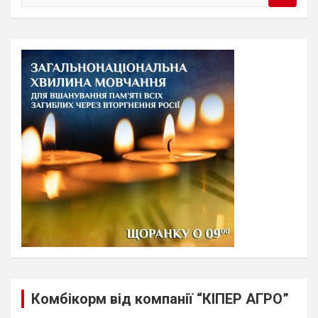
e
a
r
c
h
Комбікорм від компанії “КІПЕР АГРО”