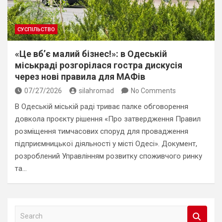
СУСПІЛЬСТВО
«Це вб’є малий бізнес!»: в Одеській
міськраді розгорілася гостра дискусія
через нові правила для МАФів
07/27/2026
silahromad
No Comments
В Одеській міській раді триває палке обговорення
довкола проєкту рішення «Про затвердження Правил
розміщення тимчасових споруд для провадження
підприємницької діяльності у місті Одесі». Документ,
розроблений Управлінням розвитку споживчого ринку
та…
S