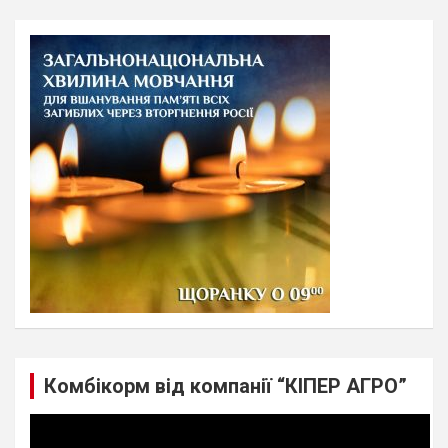
r
c
h
Комбікорм від компанії “КІПЕР АГРО”