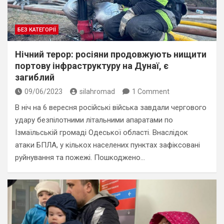
БЕЗ КАТЕГОРІЇ
Нічний терор: росіяни продовжують нищити
портову інфраструктуру на Дунаї, є
загиблий
09/06/2023
silahromad
1 Comment
В ніч на 6 вересня російські війська завдали чергового
удару безпілотними літальними апаратами по
Ізмаїльській громаді Одеської області. Внаслідок
атаки БПЛА, у кількох населених пунктах зафіксовані
руйнування та пожежі. Пошкоджено…