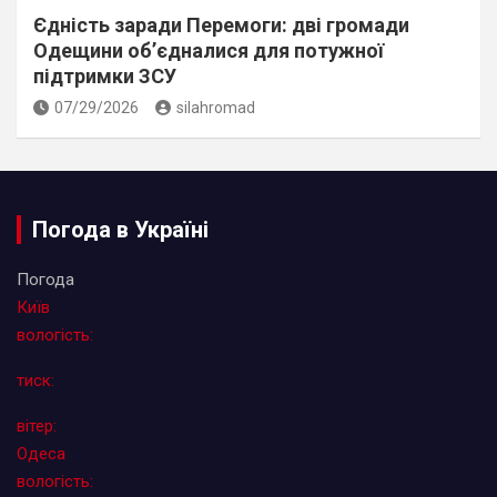
Єдність заради Перемоги: дві громади
Одещини об’єдналися для потужної
підтримки ЗСУ
07/29/2026
silahromad
Погода в Україні
Погода
Київ
вологість:
тиск:
вітер:
Одеса
вологість: