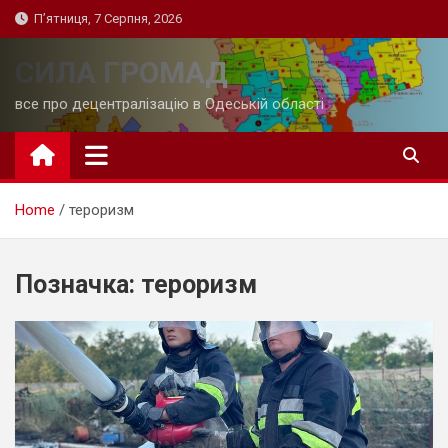
Skip
П’ятниця, 7 Серпня, 2026
to
content
СИЛА ГРОМАД
все про децентралізацію в Одеській області
Home
тероризм
Позначка:
тероризм