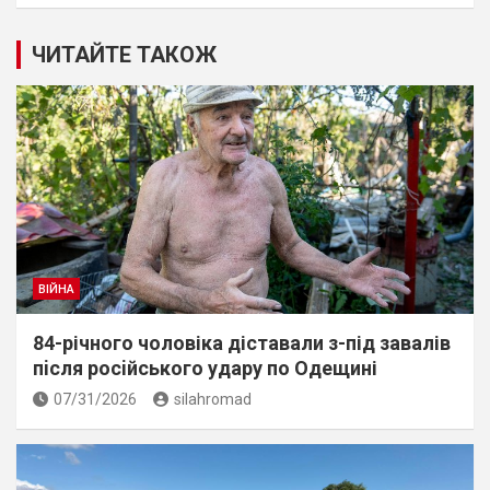
ЧИТАЙТЕ ТАКОЖ
ВІЙНА
84-річного чоловіка діставали з-під завалів
пiсля росiйського удару по Одещині
07/31/2026
silahromad