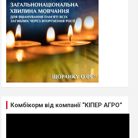
h
Комбікорм від компанії “КІПЕР АГРО”