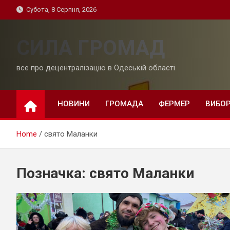
Skip
Субота, 8 Серпня, 2026
to
content
СИЛА ГРОМАД
все про децентралізацію в Одеській області
НОВИНИ
ГРОМАДА
ФЕРМЕР
ВИБО
Home
свято Маланки
Позначка:
свято Маланки