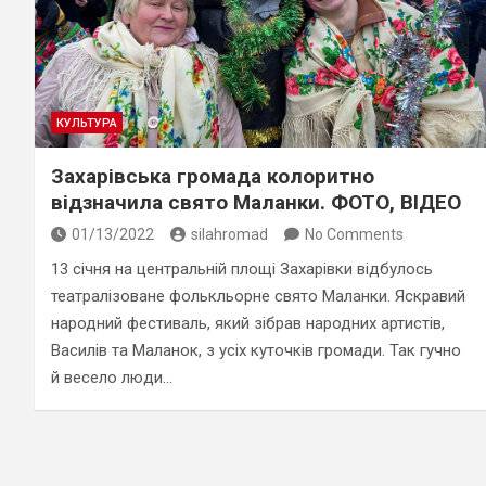
КУЛЬТУРА
Захарівська громада колоритно
відзначила свято Маланки. ФОТО, ВІДЕО
01/13/2022
silahromad
No Comments
13 січня на центральній площі Захарівки відбулось
театралізоване фолькльорне свято Маланки. Яскравий
народний фестиваль, який зібрав народних артистів,
Василів та Маланок, з усіх куточків громади. Так гучно
й весело люди…