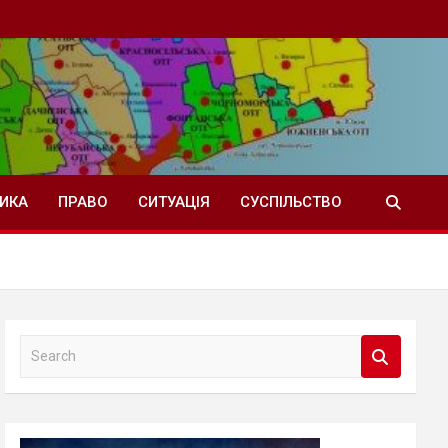
ТИКА
ПРАВО
СИТУАЦІЯ
СУСПІЛЬСТВО
S
e
a
r
c