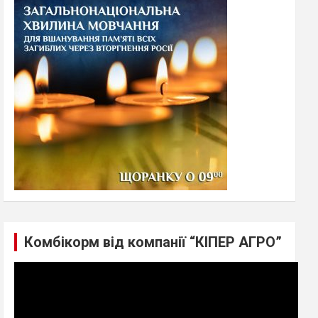
h
Комбікорм від компанії “КІПЕР АГРО”