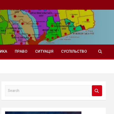
ТИКА
ПРАВО
СИТУАЦІЯ
СУСПІЛЬСТВО
S
e
a
r
c