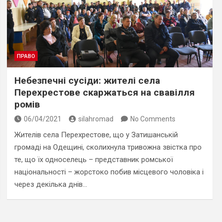
ПРАВО
Небезпечні сусіди: жителі села
Перехрестове скаржаться на свавілля
ромів
06/04/2021
silahromad
No Comments
Жителів села Перехрестове, що у Затишанській
громаді на Одещині, сколихнула тривожна звістка про
те, що їх односелець – представник ромської
національності – жорстоко побив місцевого чоловіка і
через декілька днів…