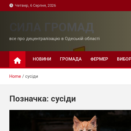
Skip
Четвер, 6 Серпня, 2026
to
content
СИЛА ГРОМАД
все про децентралізацію в Одеській області
НОВИНИ
ГРОМАДА
ФЕРМЕР
ВИБО
Home
сусіди
Позначка:
сусіди