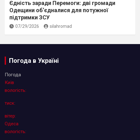
Єдність заради Перемоги: дві громади
Одещини об’єдналися для потужної
підтримки ЗСУ
07/29/2026
silahromad
Погода в Україні
Погода
Київ
вологість:
тиск:
вітер:
Одеса
вологість: