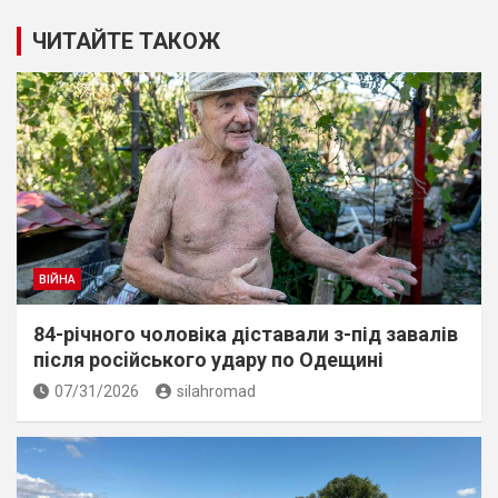
ЧИТАЙТЕ ТАКОЖ
ВІЙНА
84-річного чоловіка діставали з-під завалів
пiсля росiйського удару по Одещині
07/31/2026
silahromad