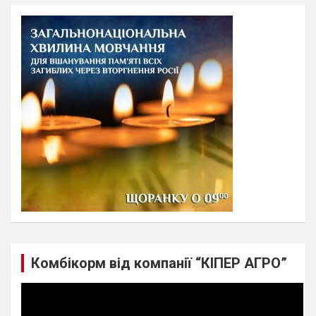
r
c
h
Комбікорм від компанії “КІПЕР АГРО”