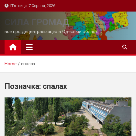
Skip
П’ятниця, 7 Серпня, 2026
to
content
СИЛА ГРОМАД
все про децентралізацію в Одеській області
Home
спалах
Позначка:
спалах