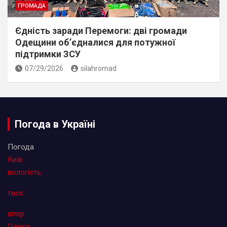
ГРОМАДА
Єдність заради Перемоги: дві громади
Одещини об’єдналися для потужної
підтримки ЗСУ
07/29/2026
silahromad
Погода в Україні
Погода
Київ
вологість:
тиск:
вітер:
Одеса