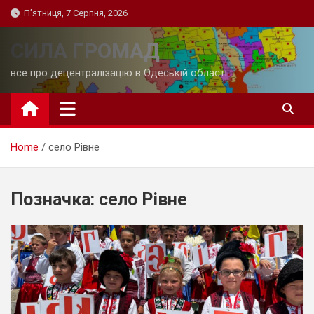
Skip
П’ятниця, 7 Серпня, 2026
to
content
СИЛА ГРОМАД
все про децентралізацію в Одеській області
Home
село Рівне
Позначка:
село Рівне