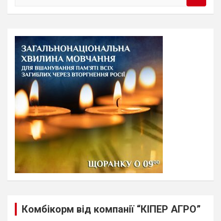
e
a
r
c
h
Комбікорм від компанії “КІПЕР АГРО”