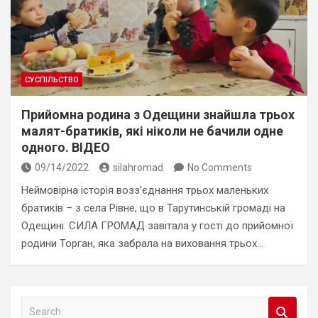
СУСПІЛЬСТВО
Прийомна родина з Одещини знайшла трьох
малят-братиків, які ніколи не бачили одне
одного. ВІДЕО
09/14/2022
silahromad
No Comments
Неймовірна історія возз’єднання трьох маленьких
братиків – з села Рівне, що в Тарутинській громаді на
Одещині. СИЛА ГРОМАД завітала у гості до прийомної
родини Торган, яка забрала на виховання трьох…
S