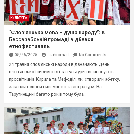
КУЛЬТУРА
“Слов’янська мова – душа народу”: в
Бессарабській громаді відбувся
етнофестиваль
05/26/2025
silahromad
No Comments
24 травня слов’янські народи відзначають День
слов’янської писемності та культури і вшановують
просвітників Кирила та Мефодія, які створили абетку,
заклали основи писемності та літератури. На
Тарутинщині багато років тому була…