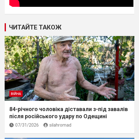
ЧИТАЙТЕ ТАКОЖ
ВІЙНА
84-річного чоловіка діставали з-під завалів
пiсля росiйського удару по Одещині
07/31/2026
silahromad