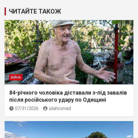
ЧИТАЙТЕ ТАКОЖ
ВІЙНА
84-річного чоловіка діставали з-під завалів
пiсля росiйського удару по Одещині
07/31/2026
silahromad