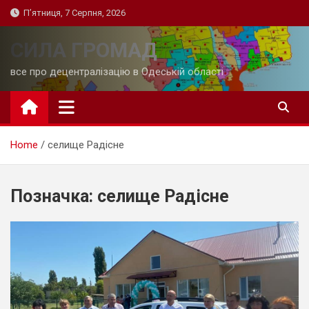
Skip
П’ятниця, 7 Серпня, 2026
to
content
СИЛА ГРОМАД
все про децентралізацію в Одеській області
Home
селище Радісне
Позначка:
селище Радісне