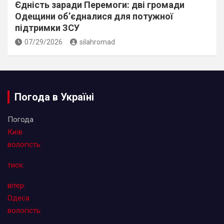
Єдність заради Перемоги: дві громади
Одещини об’єдналися для потужної
підтримки ЗСУ
07/29/2026
silahromad
Погода в Україні
Погода
Київ
вологість:
тиск:
вітер:
Одеса
вологість: