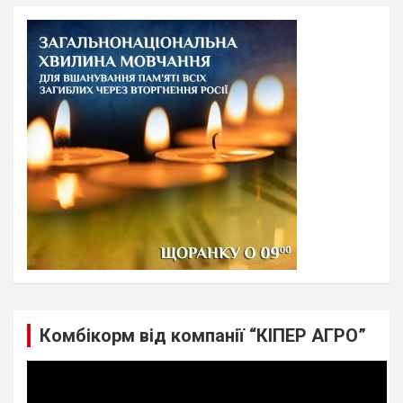
r
c
h
Комбікорм від компанії “КІПЕР АГРО”