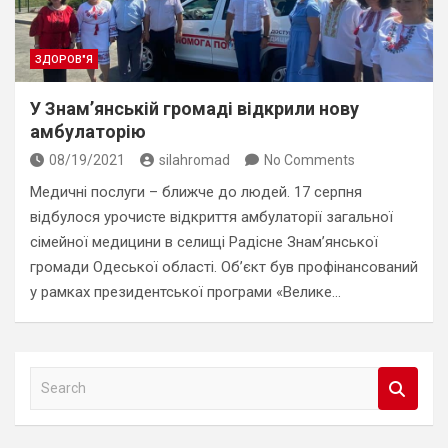
ЗДОРОВ"Я
У Знам’янській громаді відкрили нову
амбулаторію
08/19/2021
silahromad
No Comments
Медичні послуги – ближче до людей. 17 серпня
відбулося урочисте відкриття амбулаторії загальної
сімейної медицини в селищі Радісне Знам’янської
громади Одеської області. Об’єкт був профінансований
у рамках президентської програми «Велике…
S
e
a